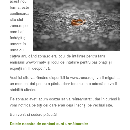
acest nou
format este
continuarea
site-ului
zona.ro pe
care l-aţi
îndrăgit şi
urmărit în
urmă cu
câţiva ani, când zona.ro era locul de întâlnire pentru fanii
emisiunii wwwprimatv şi locul de întâlnire pentru pasionaţii şi
experţii în IT deopotrivă.
Vechiul site va rămâne disponibil la www.zona.ro şi va fi migrat la
un moment dat pentru a păstra doar forumul la o adresă ce va fi
stabilită ulterior.
Pe zona.ro aveţi acum ocazia să vă reînregistraţi, dar în curând îi
vom notifica pe toţi cei care erau deja înscrişi pe vechiul site.
Bun venit şi şedere plăcută!
Datele noastre de contact sunt următoarele: