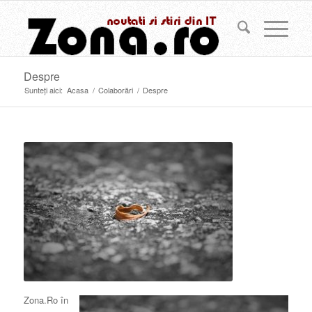
Despre
Sunteți aici:
Acasa
/
Colaborări
/
Despre
Zona.Ro în