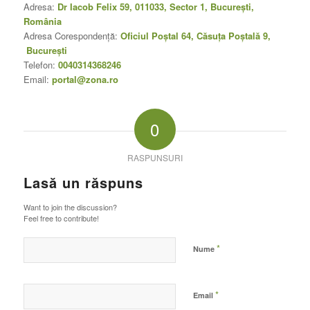
Adresa:
Dr Iacob Felix 59, 011033, Sector 1, Bucureşti,
România
Adresa Corespondenţă:
Oficiul Poştal 64, Căsuţa Poştală 9,
Bucureşti
Telefon:
0040314368246
Email:
portal@zona.ro
0
RASPUNSURI
Lasă un răspuns
Want to join the discussion?
Feel free to contribute!
*
Nume
*
Email