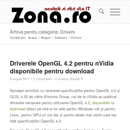
Arhiva pentru categoria: Drivers
Sunteți aici:
Acasa
/
Bloguri
/
Software
/
Drivers
Driverele OpenGL 4.2 pentru nVidia
disponibile pentru download
/
/
9 august 2011
0 Comentarii
în
Drivers
,
Noutati IT
Aproape simultan cu lansarea specificaţiilor pentru OpenGL 4.2 şi
GLSL 4.20 de către Khronos Group, cei de la nVidia au publicat
driverele necesare pentru utilizarea OpenGL 4.2,
disponibile la
download
direct pe site-ul lor atât pentru Windows cât şi pentru
Linux, pentru GPU-uri noi dar şi pentru altele mai vechi care fac
faţă specificaţiilor OpenGL 4.2.