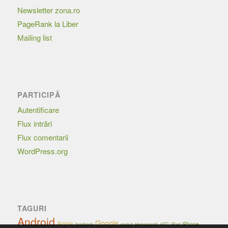
Newsletter zona.ro
PageRank la Liber
Mailing list
PARTICIPĂ
Autentificare
Flux intrări
Flux comentarii
WordPress.org
TAGURI
Android
Google
Apple
iPhone
facebook
Honeycomb
HTC
iPad
gratuit