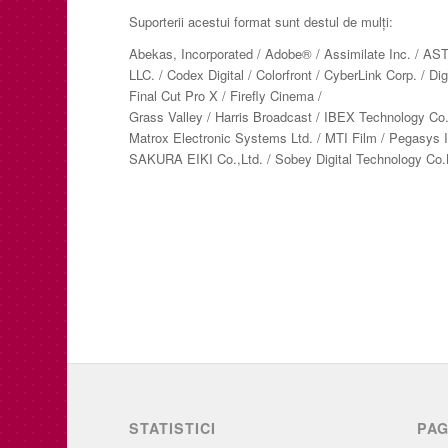
Suporterii acestui format sunt destul de mulți:
Abekas, Incorporated / Adobe® / Assimilate Inc. / AS
LLC. / Codex Digital / Colorfront / CyberLink Corp. / Di
Final Cut Pro X / Firefly Cinema /
Grass Valley / Harris Broadcast / IBEX Technology Co.
Matrox Electronic Systems Ltd. / MTI Film / Pegasys
SAKURA EIKI Co.,Ltd. / Sobey Digital Technology Co.L
STATISTICI
PAG