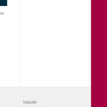
negy
/
TAGURI