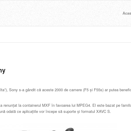
Aca
ny
ta”), Sony s-a gândit că aceste 2000 de camere (F5 și F55s) ar putea benefi
a renunțat la containerul MXF în favoarea lui MPEG4. El este bazat pe famili
bună odată ce aplicațiile vor începe să suporte și formatul XAVC S.