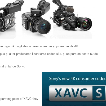
eze o gamă lungă de camere consumer și prosumer de 4K.
s și altor producători licențierea codec-ului, și se pare că peste 60 de
ntat chiar de Sony:
operating point of XAVC they