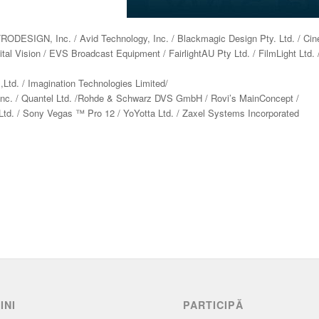
TRODESIGN, Inc. / Avid Technology, Inc. / Blackmagic Design Pty. Ltd. / Ci
gital Vision / EVS Broadcast Equipment / FairlightAU Pty Ltd. / FilmLight Ltd. 
,Ltd. / Imagination Technologies Limited/
 Inc. / Quantel Ltd. /Rohde & Schwarz DVS GmbH / Rovi’s MainConcept /
td. / Sony Vegas ™ Pro 12 / YoYotta Ltd. / Zaxel Systems Incorporated
INI
PARTICIPĂ