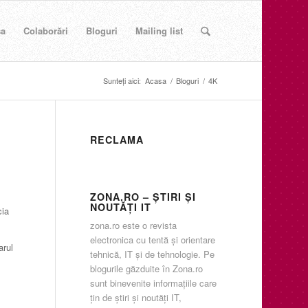
sa
Colaborări
Bloguri
Mailing list
Sunteți aici:
Acasa
/
Bloguri
/
4K
RECLAMA
ZONA.RO – ŞTIRI ŞI
NOUTĂŢI IT
cia
zona.ro este o revista
electronica cu tentă şi orientare
arul
tehnică, IT şi de tehnologie. Pe
blogurile găzduite în Zona.ro
sunt binevenite informaţiile care
ţin de ştiri şi noutăţi IT,