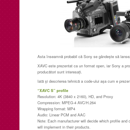
Asta înseamnă probabil că Sony se gândește să lans
XAVC este prezentat ca un format open, iar Sony a propu
producători sunt interesați.
Iată și descrierea tehnică a code-ului așa cum e preze
“XAVC S” profile
Resolution: 4K (3840 x 2160), HD, and Proxy
Compression: MPEG-4 AVC/H.264
Wrapping format: MP4
Audio: Linear PCM and AAC
Note: Each manufacturer will decide which profile and 
will implement in their products.