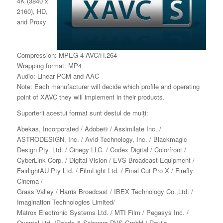
4K (3840 x
2160), HD,
and Proxy
Compression: MPEG-4 AVC/H.264
Wrapping format: MP4
Audio: Linear PCM and AAC
Note: Each manufacturer will decide which profile and operating
point of XAVC they will implement in their products.
Suporterii acestui format sunt destul de mulți:
Abekas, Incorporated / Adobe® / Assimilate Inc. /
ASTRODESIGN, Inc. / Avid Technology, Inc. / Blackmagic
Design Pty. Ltd. / Cinegy LLC. / Codex Digital / Colorfront /
CyberLink Corp. / Digital Vision / EVS Broadcast Equipment /
FairlightAU Pty Ltd. / FilmLight Ltd. / Final Cut Pro X / Firefly
Cinema /
Grass Valley / Harris Broadcast / IBEX Technology Co.,Ltd. /
Imagination Technologies Limited/
Matrox Electronic Systems Ltd. / MTI Film / Pegasys Inc. /
Quantel Ltd. /Rohde & Schwarz DVS GmbH / Rovi’s