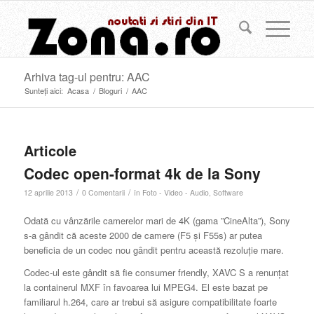
Arhiva tag-ul pentru: AAC
Sunteți aici:
Acasa
/
Bloguri
/
AAC
Articole
Codec open-format 4k de la Sony
/
/
12 aprilie 2013
0 Comentarii
în
Foto - Video - Audio
,
Software
Odată cu vânzările camerelor mari de 4K (gama ”CineAlta”), Sony
s-a gândit că aceste 2000 de camere (F5 și F55s) ar putea
beneficia de un codec nou gândit pentru această rezoluție mare.
Codec-ul este gândit să fie consumer friendly, XAVC S a renunțat
la containerul MXF în favoarea lui MPEG4. El este bazat pe
familiarul h.264, care ar trebui să asigure compatibilitate foarte