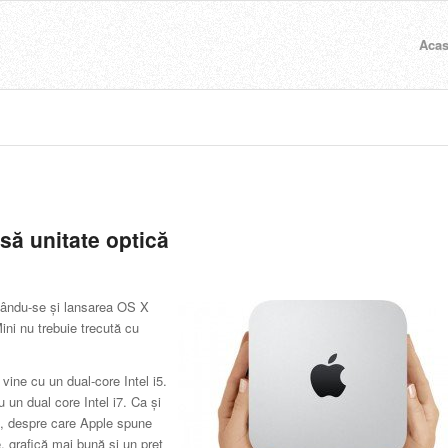
Aca
să unitate optică
aflându-se şi lansarea OS X
ini nu trebuie trecută cu
ine cu un dual-core Intel i5.
 un dual core Intel i7. Ca şi
ă, despre care Apple spune
, grafică mai bună şi un preţ