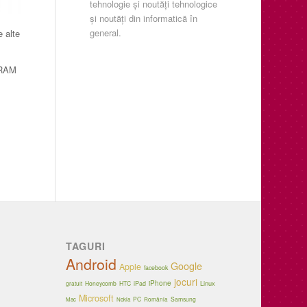
tehnologie şi noutăţi tehnologice
şi noutăţi din informatică în
general.
e alte
B RAM
TAGURI
Android
Google
Apple
facebook
jocuri
iPhone
Linux
Honeycomb
HTC
iPad
gratuit
Microsoft
PC
Samsung
Mac
Nokia
România