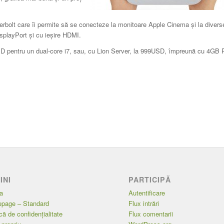
rbolt care îi permite să se conecteze la monitoare Apple Cinema şi la divers
isplayPort şi cu ieşire HDMI.
USD pentru un dual-core i7, sau, cu Lion Server, la 999USD, împreună cu 4G
INI
PARTICIPĂ
a
Autentificare
page – Standard
Flux intrări
ică de confidențialitate
Flux comentarii