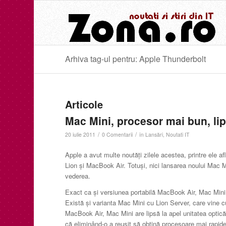
Arhiva tag-ul pentru: Apple Thunderbolt
Articole
Mac Mini, procesor mai bun, lip
/
/
20 iulie 2011
0 Comentarii
în
Lansări
,
Noutati IT
Apple a avut multe noutăţi zilele acestea, printre ele 
Lion şi MacBook Air. Totuşi, nici lansarea noului Mac M
vederea.
Exact ca şi versiunea portabilă MacBook Air, Mac Mini v
Există şi varianta Mac Mini cu Lion Server, care vine cu
MacBook Air, Mac Mini are lipsă la apel unitatea optic
că eliminând-o a reuşit să obţină procesoare mai rapide