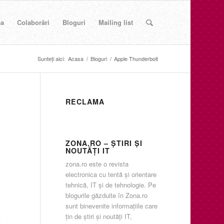
sa
Colaborări
Bloguri
Mailing list
Sunteți aici:
Acasa
/
Bloguri
/
Apple Thunderbolt
RECLAMA
ZONA.RO – ŞTIRI ŞI
NOUTĂŢI IT
zona.ro este o revista
electronica cu tentă şi orientare
tehnică, IT şi de tehnologie. Pe
blogurile găzduite în Zona.ro
sunt binevenite informaţiile care
ţin de ştiri şi noutăţi IT,