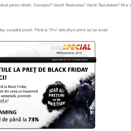
ndicat pentru detalii. Conceptul? Varză! Realizarea? Varză! Rezultatele? Mi-e t
day cumpără prostii. Până la 73%! Iată afişul primit azi pe email: