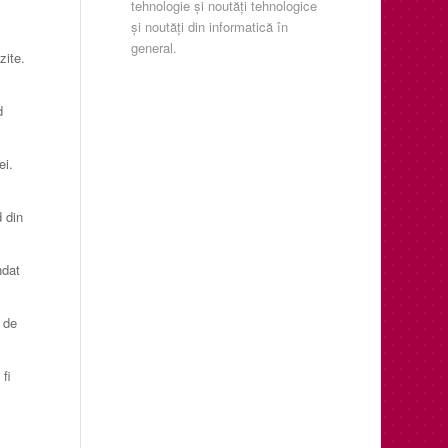
tehnologie şi noutăţi tehnologice
şi noutăţi din informatică în
general.
zite.
d
ei.
d din
ndat
ă de
fi