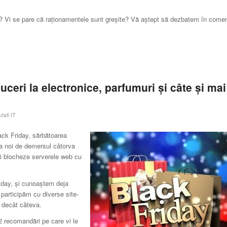
day? Vi se pare că raţionamentele sunt greşite? Vă aştept să dezbatem în coment
ceri la electronice, parfumuri și câte și mai
tati IT
ack Friday, sărbătoarea
 la noi de demersul câtorva
își blocheze serverele web cu
iday, și cunoaștem deja
 participăm cu diverse site-
 decât câteva.
 recomandări pe care vi le