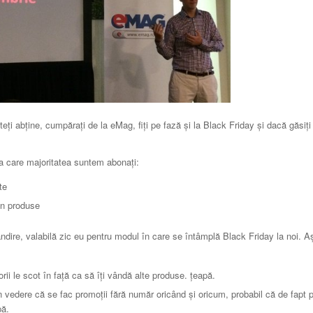
teţi abţine, cumpăraţi de la eMag, fiţi pe fază şi la Black Friday şi dacă găsiţi
 la care majoritatea suntem abonaţi:
te
in produse
dire, valabilă zic eu pentru modul în care se întâmplă Black Friday la noi. A
rii le scot în faţă ca să îţi vândă alte produse. ţeapă.
 vedere că se fac promoţii fără număr oricând şi oricum, probabil că de fapt p
pă.