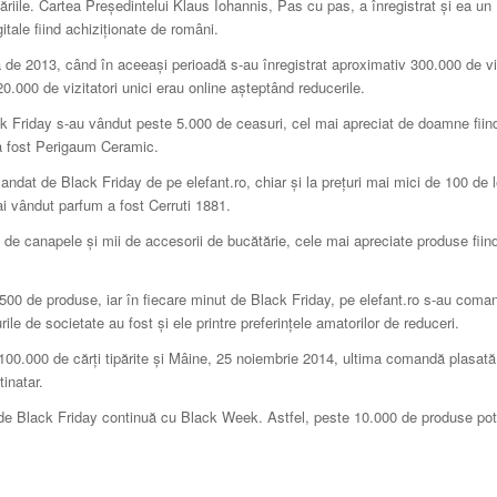
ăriile. Cartea Președintelui Klaus Iohannis, Pas cu pas, a înregistrat și ea un
tale fiind achiziționate de români.
ță de 2013, când în aceeași perioadă s-au înregistrat aproximativ 300.000 de vi
.000 de vizitatori unici erau online așteptând reducerile.
ck Friday s-au vândut peste 5.000 de ceasuri, cel mai apreciat de doamne fiin
 a fost Perigaum Ceramic.
ndat de Black Friday de pe elefant.ro, chiar și la prețuri mai mici de 100 de l
mai vândut parfum a fost Cerruti 1881.
 de canapele și mii de accesorii de bucătărie, cele mai apreciate produse fiin
.500 de produse, iar în fiecare minut de Black Friday, pe elefant.ro s-au coma
 de societate au fost și ele printre preferințele amatorilor de reduceri.
e 100.000 de cărți tipărite și Mâine, 25 noiembrie 2014, ultima comandă plasat
tinatar.
e Black Friday continuă cu Black Week. Astfel, peste 10.000 de produse pot 