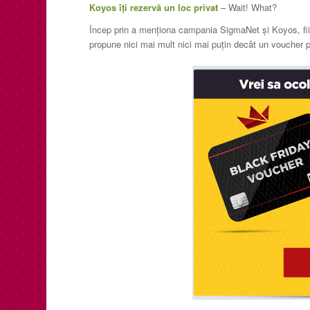
Koyos îți rezervă un loc privat
– Wait! What?
Încep prin a menționa campania SigmaNet și Koyos, fii
propune nici mai mult nici mai puțin decât un voucher pe