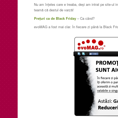
Nu am înțeles care e treaba, deși am intrat pe site-ul i
teamă că destul de varză!
Prețuri ca de Black Friday
– Ca când?
evoMAG a fost mai clar. În fiecare zi până la Black Fri