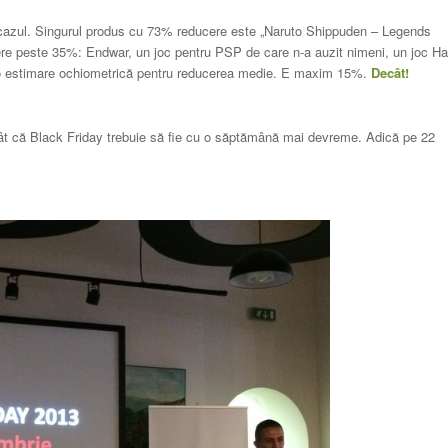
 cazul. Singurul produs cu 73% reducere este „Naruto Shippuden – Legends
ere peste 35%: Endwar, un joc pentru PSP de care n-a auzit nimeni, un joc Ha
t o estimare ochiometrică pentru reducerea medie. E maxim 15%.
Decât!
ât că Black Friday trebuie să fie cu o săptămână mai devreme. Adică pe 22