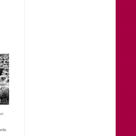
un
urde.