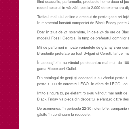
fiind ceasurile, parfumurile, produsele home-deco și juc
record absolut în vânzări, peste 2.000 de exemplare digi
Traficul mall-ului online a crescut de peste șase ori fa
În momentul lansării campaniei de Black Friday peste 20
Doar în ziua de 21 noiembrie, în cele 24 de ore de Bla
modelul Fossil Georgia, în timp ce preferatul domnilor
Mii de parfumuri în toate variantele de gramaj s-au coma
Brandurile preferate au fost Bvlgari și Cerruti, iar cel 
În aceeași zi s-au vândut pe elefant.ro mai mult de 100
gama Mobexpert Outlet.
Din catalogul de genți și accesorii s-au vândut peste 1
peste 1.000 de cărămizi LEGO. În afară de LEGO, jocurile
Într-o singură zi, pe elefant.ro s-au vândut mai mult d
Black Friday va pleca din depozitul elefant.ro către des
De asemenea, în perioada 22-30 noiembrie, campania d
găsite în continuare la reducere.