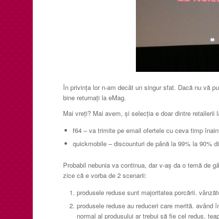
În privinţa lor n-am decât un singur sfat. Dacă nu vă pu
bine returnaţi la eMag.
Mai vreţi? Mai avem, şi selecţia e doar dintre retailerii
f64 – va trimite pe email ofertele cu ceva timp înain
quickmobile – discounturi de până la 99% la 90% d
Probabil nebunia va continua, dar v-aş da o temă de gân
zice că e vorba de 2 scenarii:
produsele reduse sunt majoritatea porcării. vânzăto
produsele reduse au reduceri care merită. având în
normal al produsului ar trebui să fie cel redus. ţea