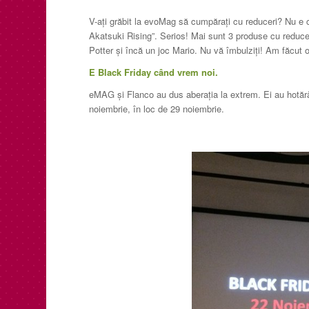
V-aţi grăbit la evoMag să cumpăraţi cu reduceri? Nu e
Akatsuki Rising”. Serios! Mai sunt 3 produse cu reduc
Potter şi încă un joc Mario. Nu vă îmbulziţi! Am făcu
E Black Friday când vrem noi.
eMAG şi Flanco au dus aberaţia la extrem. Ei au hotăr
noiembrie, în loc de 29 noiembrie.