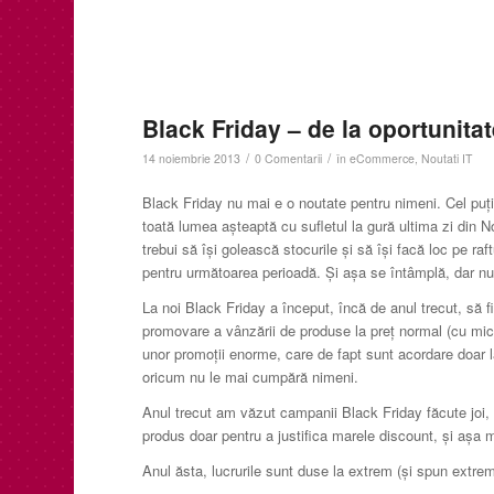
Black Friday – de la oportunitat
/
/
14 noiembrie 2013
0 Comentarii
în
eCommerce
,
Noutati IT
Black Friday nu mai e o noutate pentru nimeni. Cel puți
toată lumea așteaptă cu sufletul la gură ultima zi din 
trebui să își golească stocurile și să își facă loc pe ra
pentru următoarea perioadă. Și așa se întâmplă, dar n
La noi Black Friday a început, încă de anul trecut, să f
promovare a vânzării de produse la preț normal (cu mici
unor promoții enorme, care de fapt sunt acordare doar 
oricum nu le mai cumpără nimeni.
Anul trecut am văzut campanii Black Friday făcute joi,
produs doar pentru a justifica marele discount, și așa 
Anul ăsta, lucrurile sunt duse la extrem (și spun extre