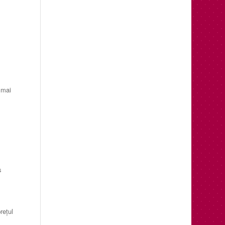
 mai
ş
reţul