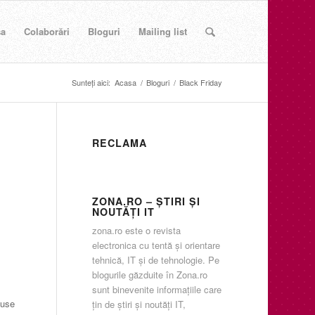
sa
Colaborări
Bloguri
Mailing list
Sunteți aici:
Acasa
/
Bloguri
/
Black Friday
RECLAMA
ZONA.RO – ŞTIRI ŞI
NOUTĂŢI IT
e
zona.ro este o revista
electronica cu tentă şi orientare
tehnică, IT şi de tehnologie. Pe
blogurile găzduite în Zona.ro
sunt binevenite informaţiile care
duse
ţin de ştiri şi noutăţi IT,