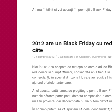
Aţi mai întâlnit şi voi aberaţii în promoţiile Black Fri
2012 are un Black Friday cu redu
câte
/
/
19 noiembrie 2012
0 Comentarii
în
Chilipiruri
,
eCommerce
,
Nou
Nici în 2012 nu scăpăm de tentația pe care o aduce Bl
reducerilor și cumpărăturilor, consacrată anul trecut și
comercianți, în special din zona IT, care au reușit să 
ajutorul ofertelor anterioare.
Anul acesta toată lumea se pregătește pentru Black Fr
numele câtorva participanți datorită campaniilor în care
uri sau proiecte, dar deocamdată nu vă putem dezvălui
În schimb putem să vă spunem că cele (deocamdată) 2