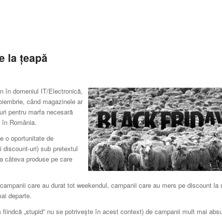
e la țeapă
n în domeniul IT/Electronică,
Noiembrie, când magazinele ar
fturi pentru marfa necesară
u în România.
ie o oportunitate de
 discount-uri) sub pretextul
la câteva produse pe care
 campanii care au durat tot weekendul, campanii care au mers pe discount la 
mai departe.
m fiindcă „stupid” nu se potrivește în acest context) de campanii mult mai abs