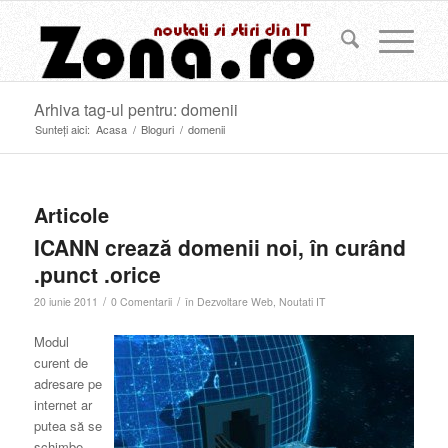
Arhiva tag-ul pentru: domenii
Sunteți aici:
Acasa
/
Bloguri
/
domenii
Articole
ICANN crează domenii noi, în curând
.punct .orice
/
/
20 iunie 2011
0 Comentarii
în
Dezvoltare Web
,
Noutati IT
Modul
curent de
adresare pe
internet ar
putea să se
schimbe