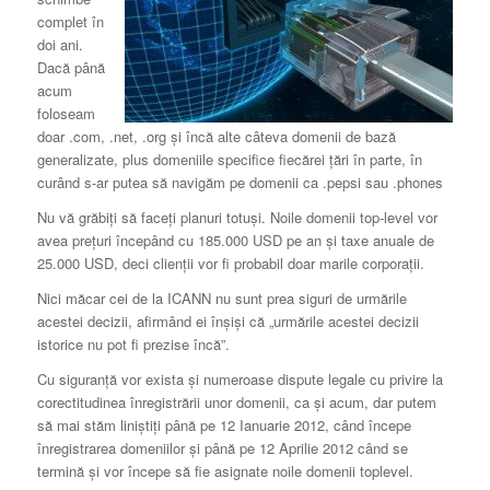
complet în
doi ani.
Dacă până
acum
foloseam
doar .com, .net, .org şi încă alte câteva domenii de bază
generalizate, plus domeniile specifice fiecărei ţări în parte, în
curând s-ar putea să navigăm pe domenii ca .pepsi sau .phones
Nu vă grăbiţi să faceţi planuri totuşi. Noile domenii top-level vor
avea preţuri începând cu 185.000 USD pe an şi taxe anuale de
25.000 USD, deci clienţii vor fi probabil doar marile corporaţii.
Nici măcar cei de la ICANN nu sunt prea siguri de urmările
acestei decizii, afirmând ei înşişi că „urmările acestei decizii
istorice nu pot fi prezise încă”.
Cu siguranţă vor exista şi numeroase dispute legale cu privire la
corectitudinea înregistrării unor domenii, ca şi acum, dar putem
să mai stăm liniştiţi până pe 12 Ianuarie 2012, când începe
înregistrarea domeniilor şi până pe 12 Aprilie 2012 când se
termină şi vor începe să fie asignate noile domenii toplevel.