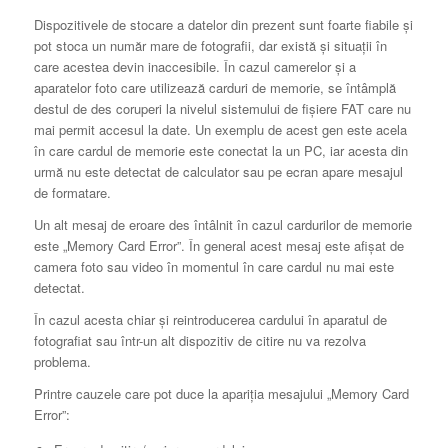
Dispozitivele de stocare a datelor din prezent sunt foarte fiabile și
pot stoca un număr mare de fotografii, dar există și situații în
care acestea devin inaccesibile. În cazul camerelor și a
aparatelor foto care utilizează carduri de memorie, se întâmplă
destul de des coruperi la nivelul sistemului de fișiere FAT care nu
mai permit accesul la date. Un exemplu de acest gen este acela
în care cardul de memorie este conectat la un PC, iar acesta din
urmă nu este detectat de calculator sau pe ecran apare mesajul
de formatare.
Un alt mesaj de eroare des întâlnit în cazul cardurilor de memorie
este „Memory Card Error”. În general acest mesaj este afișat de
camera foto sau video în momentul în care cardul nu mai este
detectat.
În cazul acesta chiar și reintroducerea cardului în aparatul de
fotografiat sau într-un alt dispozitiv de citire nu va rezolva
problema.
Printre cauzele care pot duce la apariția mesajului „Memory Card
Error”: