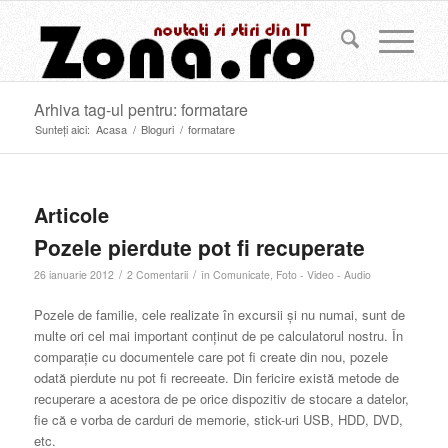
Arhiva tag-ul pentru: formatare
Sunteți aici:
Acasa
/
Bloguri
/
formatare
Articole
Pozele pierdute pot fi recuperate
/
/
26 ianuarie 2012
2 Comentarii
în
Comunicate
,
Foto - Video - Audio
Pozele de familie, cele realizate în excursii și nu numai, sunt de
multe ori cel mai important conținut de pe calculatorul nostru. În
comparație cu documentele care pot fi create din nou, pozele
odată pierdute nu pot fi recreeate. Din fericire există metode de
recuperare a acestora de pe orice dispozitiv de stocare a datelor,
fie că e vorba de carduri de memorie, stick-uri USB, HDD, DVD,
etc.