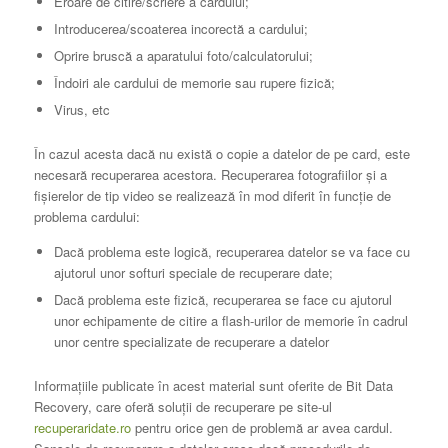
Eroare de citire/scriere a cardului;
Introducerea/scoaterea incorectă a cardului;
Oprire bruscă a aparatului foto/calculatorului;
Îndoiri ale cardului de memorie sau rupere fizică;
Virus, etc
În cazul acesta dacă nu există o copie a datelor de pe card, este
necesară recuperarea acestora. Recuperarea fotografiilor și a
fișierelor de tip video se realizează în mod diferit în funcție de
problema cardului:
Dacă problema este logică, recuperarea datelor se va face cu
ajutorul unor softuri speciale de recuperare date;
Dacă problema este fizică, recuperarea se face cu ajutorul
unor echipamente de citire a flash-urilor de memorie în cadrul
unor centre specializate de recuperare a datelor
Informaţiile publicate în acest material sunt oferite de Bit Data
Recovery, care oferă soluții de recuperare pe site-ul
recuperaridate.ro
pentru orice gen de problemă ar avea cardul.