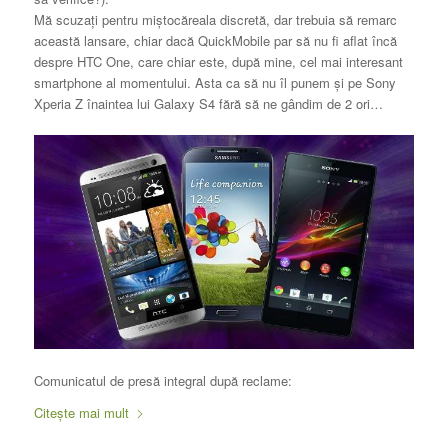
Mă scuzați pentru miștocăreala discretă, dar trebuia să remarc
această lansare, chiar dacă QuickMobile par să nu fi aflat încă
despre HTC One, care chiar este, după mine, cel mai interesant
smartphone al momentului. Asta ca să nu îl punem și pe Sony
Xperia Z înaintea lui Galaxy S4 fără să ne gândim de 2 ori…
Comunicatul de presă integral după reclame:
Citește mai mult