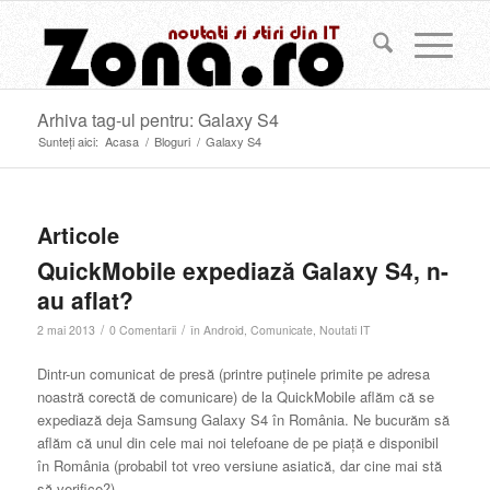
Arhiva tag-ul pentru: Galaxy S4
Sunteți aici:
Acasa
/
Bloguri
/
Galaxy S4
Articole
QuickMobile expediază Galaxy S4, n-
au aflat?
/
/
2 mai 2013
0 Comentarii
în
Android
,
Comunicate
,
Noutati IT
Dintr-un comunicat de presă (printre puținele primite pe adresa
noastră corectă de comunicare) de la QuickMobile aflăm că se
expediază deja Samsung Galaxy S4 în România. Ne bucurăm să
aflăm că unul din cele mai noi telefoane de pe piață e disponibil
în România (probabil tot vreo versiune asiatică, dar cine mai stă
să verifice?).