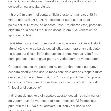
oameni, iar unii deja se întreabă cât va dura până când își va
concedia noul angajat digital.
Într-o eră în care inteligența artificială este tot mai prezentă în
viața noastră de zi cu zi, nu este deloc surprinzător că și
politicienii sunt atrași de aceasta. Însă, întrebarea este, poate un
algoritm să ia decizii mai bune decât un om? Să vedem ce ne
spun cercetările.
Deși AI-ul poate fi util în multe domenii, unele studii au arătat că
atunci când vine vorba de decizii etice sau morale, un calculator
nu poate lua decizii la fel de bune ca un om. Așadar, vom fi cu
ochii pe acest nou angajat pentru a vedea cum se va descurca.
Cu toate acestea, nu putem să nu ne întrebăm dacă nu cumva
această decizie este doar o modalitate de a atrage atenția asupra
guvernului și de a părea mai „cool” în ochii publicului. Sau poate
este doar o încercare de a reduce costurile angajând un algoritm
în locul unei persoane?
Indiferent de motivele din spatele acestei decizii, suntem curioși
să vedem cum se va descurca acest consilier AI în cabinetul
prim-ministrului. Va fi cu adevărat util sau va fi doar o altă
cheltuială inutilă?