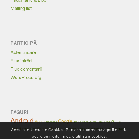
Mailing list
PARTICIPĂ
Autentificare
Flux intrări
Flux comentarii
WordPress.org
TAGURI
Android
Google
Apple
iPhone
facebook
Honeycomb
HTC
iPad
gratuit
jocuri
Microsoft
Windows
Linux
securitate
PC
Samsung
Acest site foloseste Cookies. Prin continuarea navigarii esti de
Mac
Nokia
România
USB
acord cu modul in care utilizam cookies.