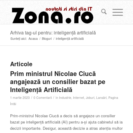
Arhiva tag-ul pentru: inteligență artificială
Sunteți aici:
Acasa
/
Bloguri
/
inteligență artificială
Articole
Prim ministrul Nicolae Ciucă
angajează un consilier bazat pe
Inteligență Artificială
/
/
1 martie 2023
0 Comentarii
în
Industrie
,
Internet
,
Joburi
,
Lansări
,
Pagina
Întâi
Prim-ministrul Nicolae Ciucă a decis să angajeze un consilier
bazat pe inteligență artificială (AI) pentru a-și ajuta cabinetul să ia
decizii importante. Desigur, această decizie a atras atenția multor