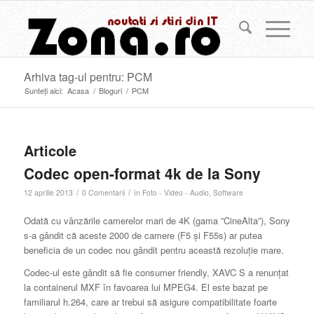
Arhiva tag-ul pentru: PCM
Sunteți aici:
Acasa
/
Bloguri
/
PCM
Articole
Codec open-format 4k de la Sony
/
/
12 aprilie 2013
0 Comentarii
în
Foto - Video - Audio
,
Software
Odată cu vânzările camerelor mari de 4K (gama ”CineAlta”), Sony
s-a gândit că aceste 2000 de camere (F5 și F55s) ar putea
beneficia de un codec nou gândit pentru această rezoluție mare.
Codec-ul este gândit să fie consumer friendly, XAVC S a renunțat
la containerul MXF în favoarea lui MPEG4. El este bazat pe
familiarul h.264, care ar trebui să asigure compatibilitate foarte