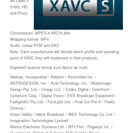
4K (3840 x
2160), HD,
and Proxy
Compression: MPEG-4 AVC/H.264
Wrapping format: MP4
Audio: Linear PCM and AAC
Note: Each manufacturer will decide which profile and operating
point of XAVC they will implement in their products.
Suporterii acestui format sunt destul de mulți:
Abekas, Incorporated / Adobe® / Assimilate Inc. /
ASTRODESIGN, Inc. / Avid Technology, Inc. / Blackmagic
Design Pty. Ltd. / Cinegy LLC. / Codex Digital / Colorfront /
CyberLink Corp. / Digital Vision / EVS Broadcast Equipment /
FairlightAU Pty Ltd. / FilmLight Ltd. / Final Cut Pro X / Firefly
Cinema /
Grass Valley / Harris Broadcast / IBEX Technology Co.,Ltd. /
Imagination Technologies Limited/
Matrox Electronic Systems Ltd. / MTI Film / Pegasys Inc. /
Quantel Ltd. /Rohde & Schwarz DVS GmbH / Rovi’s