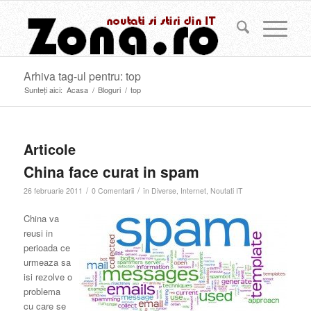
Arhiva tag-ul pentru: top
Sunteți aici:
Acasa
/
Bloguri
/
top
Articole
China face curat in spam
/
/
26 februarie 2011
0 Comentarii
în
Diverse
,
Internet
,
Noutati IT
China va
reusi in
perioada ce
urmeaza sa
isi rezolve o
problema
cu care se