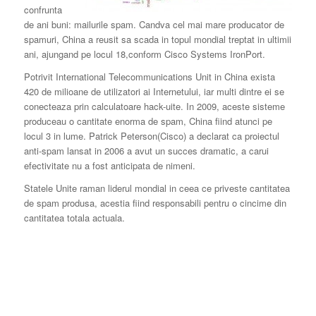
confrunta
de ani buni: mailurile spam. Candva cel mai mare producator de
spamuri, China a reusit sa scada in topul mondial treptat in ultimii
ani, ajungand pe locul 18,conform Cisco Systems IronPort.
Potrivit International Telecommunications Unit in China exista
420 de milioane de utilizatori ai Internetului, iar multi dintre ei se
conecteaza prin calculatoare hack-uite. In 2009, aceste sisteme
produceau o cantitate enorma de spam, China fiind atunci pe
locul 3 in lume. Patrick Peterson(Cisco) a declarat ca proiectul
anti-spam lansat in 2006 a avut un succes dramatic, a carui
efectivitate nu a fost anticipata de nimeni.
Statele Unite raman liderul mondial in ceea ce priveste cantitatea
de spam produsa, acestia fiind responsabili pentru o cincime din
cantitatea totala actuala.