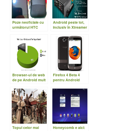
Poze neoficiale cu
Android peste tot,
următorul HTC
inclusiv în Xtreamer
Android
PVR, cu Froyo
Browser-ul de web
Firefox 4 Beta 4
de pe Android mult
pentru Android
mai rapid ca Safari
pe iPhone
Topul celor mai
Honeycomb e aici: