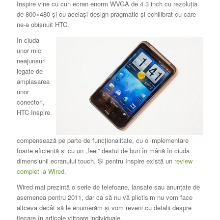
Inspire vine cu cun ecran enorm WVGA de 4.3 inch cu rezoluţia
de 800×480 şi cu acelaşi design pragmatic şi echilibrat cu care
ne-a obişnuit HTC.
În ciuda
unor mici
neajunsuri
legate de
amplasarea
unor
conectori,
HTC Inspire
compensează pe parte de funcţionalitate, cu o implementare
foarte eficientă şi cu un „feel” destul de bun în mână în ciuda
dimensiunii ecranului touch. Şi pentru Inspire există un
review
complet la Wired
.
Wired mai prezintă o serie de telefoane, lansate sau anunţate de
asemenea pentru 2011, dar ca să nu vă plictisim nu vom face
altceva decât să le enumerăm şi vom reveni cu detalii despre
fiecare în articole viitoare individuale.