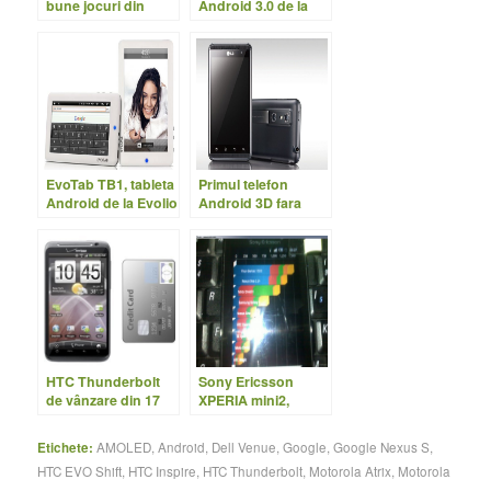
bune jocuri din
Android 3.0 de la
2011 la premiile
Google devine
Bafta
realitate
EvoTab TB1, tableta
Primul telefon
Android de la Evolio
Android 3D fara
ochelari de la LG
HTC Thunderbolt
Sony Ericsson
de vânzare din 17
XPERIA mini2,
Martie
noutăţi şi poze
Etichete:
AMOLED
,
Android
,
Dell Venue
,
Google
,
Google Nexus S
,
HTC EVO Shift
,
HTC Inspire
,
HTC Thunderbolt
,
Motorola Atrix
,
Motorola