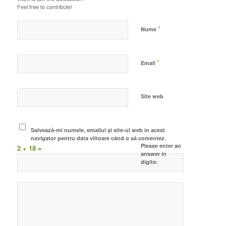
Feel free to contribute!
*
Nume
*
Email
Site web
Salvează-mi numele, emailul și site-ul web în acest
navigator pentru data viitoare când o să comentez.
Please enter an
2 + 18 =
answer in
digits: