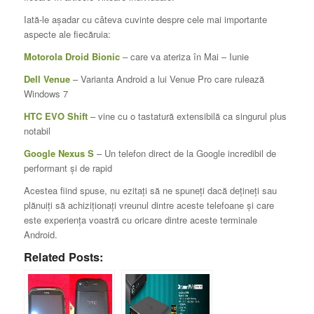
Iată-le aşadar cu câteva cuvinte despre cele mai importante
aspecte ale fiecăruia:
Motorola Droid Bionic
– care va ateriza în Mai – Iunie
Dell Venue
– Varianta Android a lui Venue Pro care rulează
Windows 7
HTC EVO Shift
– vine cu o tastatură extensibilă ca singurul plus
notabil
Google Nexus S
– Un telefon direct de la Google incredibil de
performant şi de rapid
Acestea fiind spuse, nu ezitaţi să ne spuneţi dacă deţineţi sau
plănuiţi să achiziţionaţi vreunul dintre aceste telefoane şi care
este experienţa voastră cu oricare dintre aceste terminale
Android.
Related Posts: