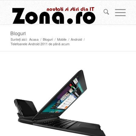
Bloguri
Sunteți aici:
Acasa
/
Bloguri
/
Mobile
/
Android
/
Telefoanele Android 2011 de până acum