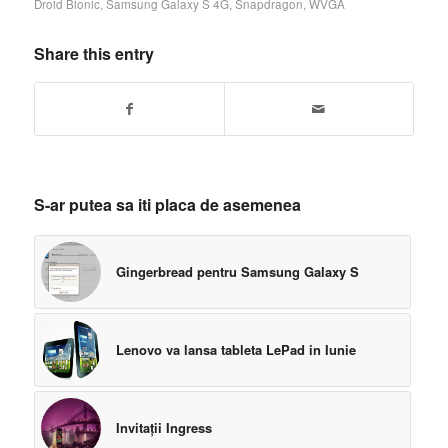
Droid Bionic
,
Samsung Galaxy S 4G
,
Snapdragon
,
WVGA
Share this entry
S-ar putea sa iti placa de asemenea
Gingerbread pentru Samsung Galaxy S
Lenovo va lansa tableta LePad in Iunie
Invitații Ingress