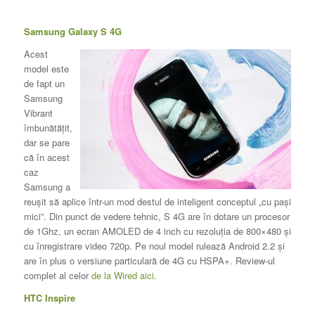
Samsung Galaxy S 4G
Acest
model este
de fapt un
Samsung
Vibrant
îmbunătăţit,
dar se pare
că în acest
caz
Samsung a
reuşit să aplice într-un mod destul de inteligent conceptul „cu paşi
mici”. Din punct de vedere tehnic, S 4G are în dotare un procesor
de 1Ghz, un ecran AMOLED de 4 inch cu rezoluţia de 800×480 şi
cu înregistrare video 720p. Pe noul model rulează Android 2.2 şi
are în plus o versiune particulară de 4G cu HSPA+. Review-ul
complet al celor
de la Wired aici
.
HTC Inspire