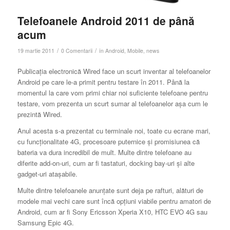
Telefoanele Android 2011 de până
acum
/
/
19 martie 2011
0 Comentarii
în
Android
,
Mobile
,
news
Publicaţia electronică Wired face un scurt inventar al telefoanelor
Android pe care le-a primit pentru testare în 2011. Până la
momentul la care vom primi chiar noi suficiente telefoane pentru
testare, vom prezenta un scurt sumar al telefoanelor aşa cum le
prezintă Wired.
Anul acesta s-a prezentat cu terminale noi, toate cu ecrane mari,
cu funcţionalitate 4G, procesoare puternice şi promisiunea că
bateria va dura incredibil de mult. Multe dintre telefoane au
diferite add-on-uri, cum ar fi tastaturi, docking bay-uri şi alte
gadget-uri ataşabile.
Multe dintre telefoanele anunţate sunt deja pe rafturi, alături de
modele mai vechi care sunt încă opţiuni viabile pentru amatori de
Android, cum ar fi Sony Ericsson Xperia X10, HTC EVO 4G sau
Samsung Epic 4G.