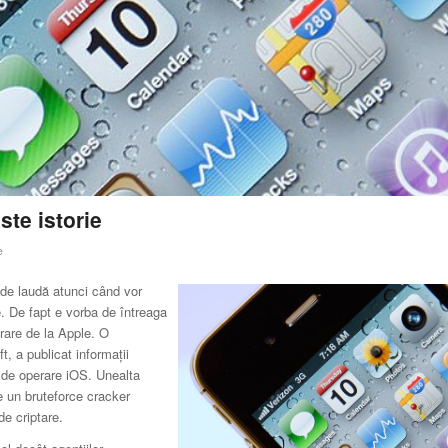
ste istorie
e
 de laudă atunci când vor
e. De fapt e vorba de întreaga
rare de la Apple. O
, a publicat informaţii
e de operare iOS. Unealta
re un bruteforce cracker
de criptare.