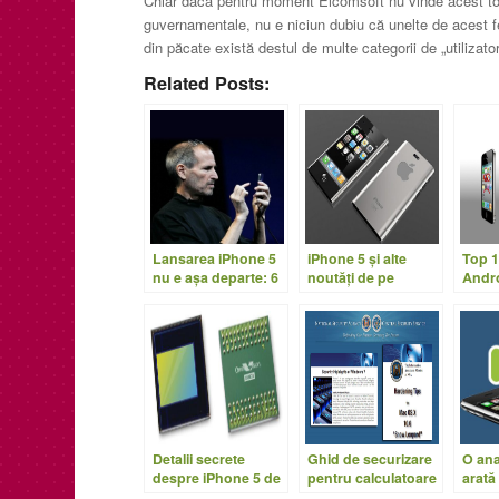
Chiar dacă pentru moment Elcomsoft nu vinde acest too
guvernamentale, nu e niciun dubiu că unelte de acest fel
din păcate există destul de multe categorii de „utilizato
Related Posts:
Lansarea iPhone 5
iPhone 5 şi alte
Top 1
nu e aşa departe: 6
noutăţi de pe
Andro
Iunie 2011
frontul Apple
iPho
Detalii secrete
Ghid de securizare
O ana
despre iPhone 5 de
pentru calculatoare
arată
la CEO-ul Sony
de la NSA
domin