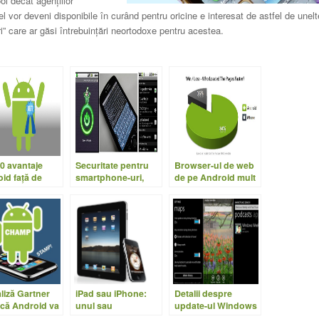
l decât agenţiilor
 vor deveni disponibile în curând pentru oricine e interesat de astfel de unelt
ri” care ar găsi întrebuinţări neortodoxe pentru acestea.
0 avantaje
Securitate pentru
Browser-ul de web
id faţă de
smartphone-uri,
de pe Android mult
ne
encriptare pentru
mai rapid ca Safari
Android
pe iPhone
liză Gartner
iPad sau iPhone:
Detalii despre
 că Android va
unul sau
update-ul Windows
a piaţa în
amândouă?
Phone 7