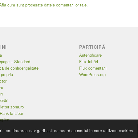
Află cum sunt procesate datele comentariilor tale
.
INI
PARTICIPĂ
a
Autentificare
page – Standard
Flux intrări
ică de confidențialitate
Flux comentarii
l propriu
WordPress.org
tori
re
ri
orări
etter zona.ro
Rank la Liber
g list
rin continuarea navigarii esti de acord cu modul in care utilizam cookies.