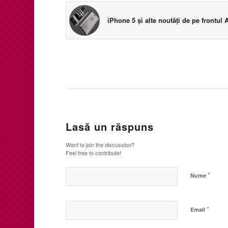
iPhone 5 şi alte noutăţi de pe frontul 
Lasă un răspuns
Want to join the discussion?
Feel free to contribute!
*
Nume
*
Email