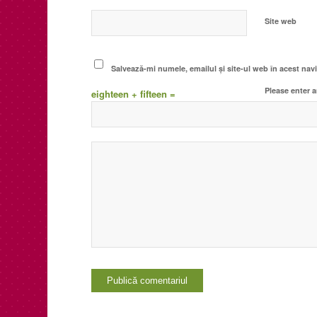
Site web
Salvează-mi numele, emailul și site-ul web în acest nav
Please enter a
eighteen + fifteen =