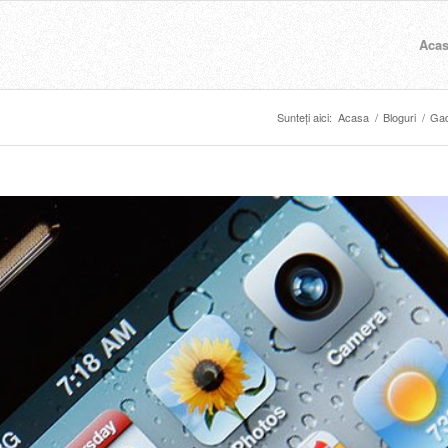
Aca
Sunteți aici:
Acasa
/
Bloguri
/
Gad