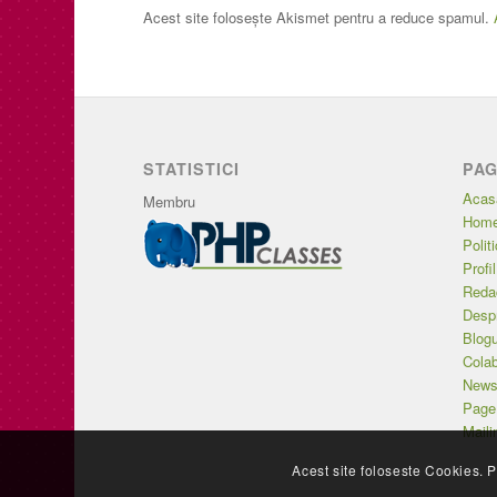
Acest site folosește Akismet pentru a reduce spamul.
STATISTICI
PAG
Acas
Membru
Home
Polit
Profi
Redac
Desp
Blogu
Colab
Newsl
Page
Mailin
Acest site foloseste Cookies. P