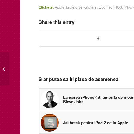
2015
Etichete:
Apple
,
bruteforce
,
criptare
,
Elcomsoft
,
iOS
,
iPhon
Share this entry
Xi3 vine cu primul
ChromiumPC, un
desktop pentru cloud
S-ar putea sa iti placa de asemenea
Lansarea iPhone 4S, umbrită de moart
Steve Jobs
Jailbreak pentru iPad 2 de la Apple