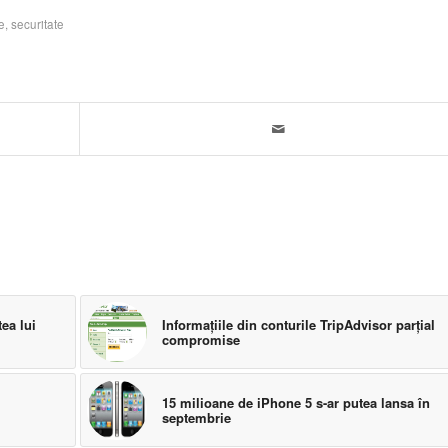
e
,
securitate
ea lui
Informaţiile din conturile TripAdvisor parţial
compromise
15 milioane de iPhone 5 s-ar putea lansa în
septembrie