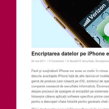
Encriptarea datelor pe iPhone e
/
/
24 mai 2011
0 Comentarii
în
Noutati IT
,
Securitate
,
Smartphon
Fanii şi susţinătorii iPhone vor avea un motiv în minus
descrie avantajele iPhone faţă de alte device-uri mobil
gamă de produse care rulează pe iOS, sistemul de ope
companie rusească de securitate informatică, Elcomsoft
despre procesul de spargere al encriptării pe sistemel
foloseşte câteva aplicaţii software specifice printre ca
pentru a descoperi cheia folosită pentru generare cheii 