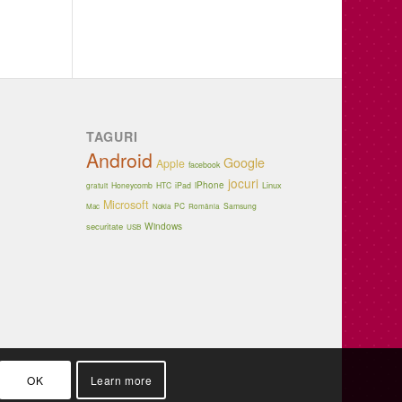
TAGURI
Android
Google
Apple
facebook
jocuri
iPhone
Linux
Honeycomb
HTC
iPad
gratuit
Microsoft
PC
Samsung
Mac
Nokia
România
Windows
securitate
USB
OK
Learn more