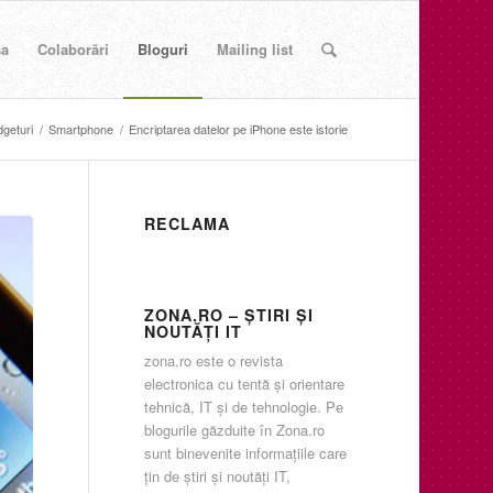
sa
Colaborări
Bloguri
Mailing list
geturi
/
Smartphone
/
Encriptarea datelor pe iPhone este istorie
RECLAMA
ZONA.RO – ŞTIRI ŞI
NOUTĂŢI IT
zona.ro este o revista
electronica cu tentă şi orientare
tehnică, IT şi de tehnologie. Pe
blogurile găzduite în Zona.ro
sunt binevenite informaţiile care
ţin de ştiri şi noutăţi IT,