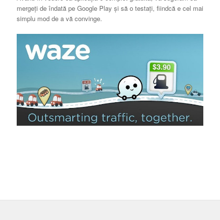
mergeți de îndată pe Google Play și să o testați, fiindcă e cel mai
simplu mod de a vă convinge.