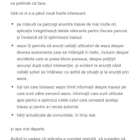
ce pretinde că face.
Iată ce ni s-a părut nouă foarte interesant:
pe măsură ce parcurgi anumite trasee de mai multe ori,
aplicația înregistrează datele relevante pentru fiecare parcurs
și încearcă să îți optimizeze traseul.
waze îți permite să anunți ceilalți utilizatori de waze despre
diverse evenimente care se întâmplă în trafic, inclusiv despre
accidente care ar putea bloca șoseaua, despre polițiști
ascunși după colțul intersecției, și evident te anunță când
ceilalți șoferi se întâlnesc cu astfel de situații și le anunță prin
waze.
toți cei care folosesc waze trimit informații despre traseul pe
care sunt către serverul waze, informații care sunt utilizate
apoi pentru a optimiza rutele celor care urmează același
traseu și pentru a-i reruta automat.
hărți actualizate de comunitate, în timp real
și așa mai departe.
Având în vedere că aplicația e complet gratuită, vă sugerăm să