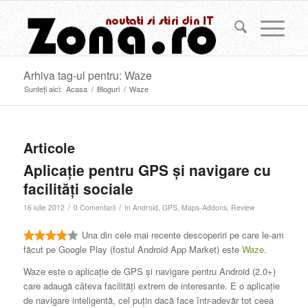
Arhiva tag-ul pentru: Waze
Sunteți aici:
Acasa
/
Bloguri
/
Waze
Articole
Aplicație pentru GPS și navigare cu
facilități sociale
/
/
16 iulie 2012
0 Comentarii
în
Android
,
GPS
,
Maps-Addons
,
Review
Una din cele mai recente descoperiri pe care le-am
făcut pe Google Play (fostul Android App Market) este
Waze
.
Waze este o aplicație de GPS și navigare pentru Android (2.0+)
care adaugă câteva facilități extrem de interesante. E o aplicație
de navigare inteligentă, cel puțin dacă face într-adevăr tot ceea