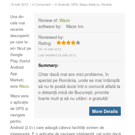
/
/
16 iulie 2012
0 Comentarii
în
Android
,
GPS
,
Maps-Addons
,
Review
Una din
Review of:
Waze
cele mai
software by:
Waze Inc
recente
descoperiri
Reviewed by:
pe care le-
Rating:
am făcut pe
On
16 iulie 2012
Google
Last modified:
22 iulie 2012
Play (fostul
Summary:
Android
App
Chiar dacă mai are mici probleme, în
Market)
special pe România, unde se mai întâmplă
să nu te poată duce într-o comună aflată la
este
Waze
.
o distanță mică de București, promite
Waze este
foarte mult și să nu uităm: e gratuită!
o aplicație
de GPS și
More Details
navigare
pentru
Android (2.0+) care adaugă câteva facilități extrem de
interesante. E o aplicație de navigare inteligentă, cel puțin dacă