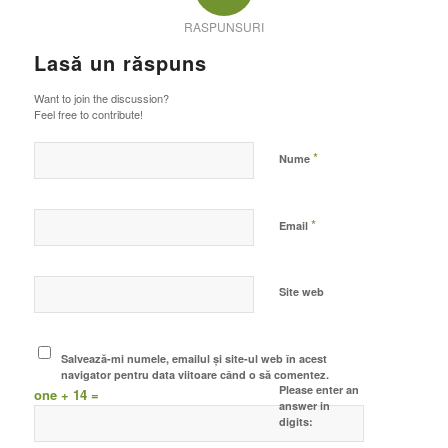
RASPUNSURI
Lasă un răspuns
Want to join the discussion?
Feel free to contribute!
*
Nume
*
Email
Site web
Salvează-mi numele, emailul și site-ul web în acest
navigator pentru data viitoare când o să comentez.
Please enter an
one + 14 =
answer in
digits: