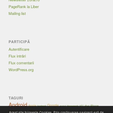
PageRank la Liber
Mailing list
PARTICIPĂ
Autentificare
Flux intrări
Flux comentarii
WordPress.org
TAGURI
Android
Google
Apple
iPhone
facebook
Honeycomb
HTC
iPad
gratuit
jocuri
Microsoft
Windows
Linux
securitate
PC
Samsung
Acest site foloseste Cookies. Prin continuarea navigarii esti de
Mac
Nokia
România
USB