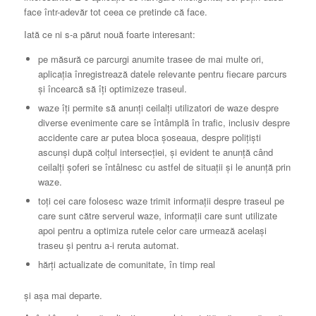
face într-adevăr tot ceea ce pretinde că face.
Iată ce ni s-a părut nouă foarte interesant:
pe măsură ce parcurgi anumite trasee de mai multe ori,
aplicația înregistrează datele relevante pentru fiecare parcurs
și încearcă să îți optimizeze traseul.
waze îți permite să anunți ceilalți utilizatori de waze despre
diverse evenimente care se întâmplă în trafic, inclusiv despre
accidente care ar putea bloca șoseaua, despre polițiști
ascunși după colțul intersecției, și evident te anunță când
ceilalți șoferi se întâlnesc cu astfel de situații și le anunță prin
waze.
toți cei care folosesc waze trimit informații despre traseul pe
care sunt către serverul waze, informații care sunt utilizate
apoi pentru a optimiza rutele celor care urmează același
traseu și pentru a-i reruta automat.
hărți actualizate de comunitate, în timp real
și așa mai departe.