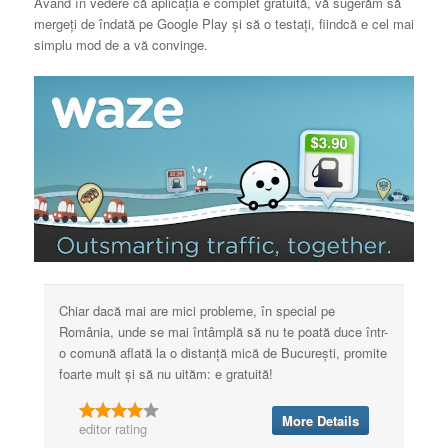
Având în vedere că aplicația e complet gratuită, vă sugerăm să
mergeți de îndată pe Google Play și să o testați, fiindcă e cel mai
simplu mod de a vă convinge.
Chiar dacă mai are mici probleme, în special pe
România, unde se mai întâmplă să nu te poată duce într-
o comună aflată la o distanță mică de București, promite
foarte mult și să nu uităm: e gratuită!
More Details
editor rating