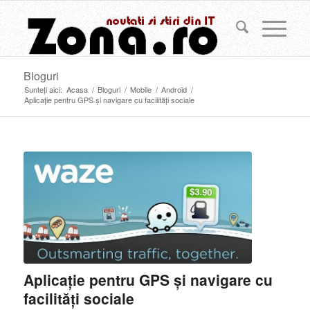
Bloguri
Sunteți aici:
Acasa
/
Bloguri
/
Mobile
/
Android
/
Aplicație pentru GPS și navigare cu facilități sociale
Aplicație pentru GPS și navigare cu
facilități sociale