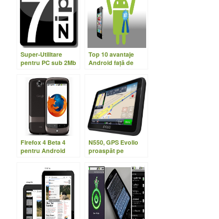
Super-Utilitare
Top 10 avantaje
pentru PC sub 2Mb
Android faţă de
– partea I
iPhone
Firefox 4 Beta 4
N550, GPS Evolio
pentru Android
proaspăt pe
platforma Centrality
Atlas V