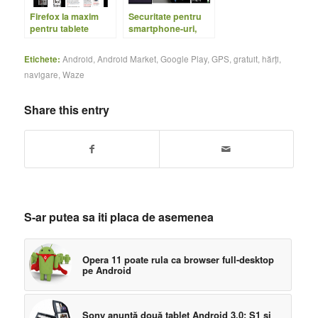
Firefox la maxim
Securitate pentru
pentru tablete
smartphone-uri,
Android
encriptare pentru
Honeycomb
Android
Etichete:
Android
,
Android Market
,
Google Play
,
GPS
,
gratuit
,
hărți
,
navigare
,
Waze
Share this entry
S-ar putea sa iti placa de asemenea
Opera 11 poate rula ca browser full-desktop
pe Android
Sony anunţă două tablet Android 3.0: S1 şi