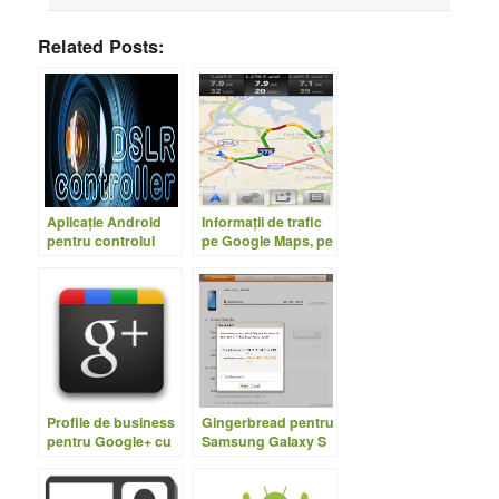
Related Posts:
Aplicaţie Android
Informaţii de trafic
pentru controlul
pe Google Maps, pe
unui Canon EOS
când şi în
România?
Profile de business
Gingerbread pentru
pentru Google+ cu
Samsung Galaxy S
facilităţi Analytics