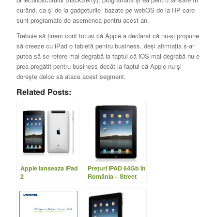
curând, ca şi de la gadgeturile bazate pe webOS de la HP care
sunt programate de asemenea pentru acest an.
Trebuie să ţinem cont totuşi că Apple a declarat că nu-şi propune
să creeze cu iPad o tabletă pentru business, deşi afirmaţia s-ar
putea să se refere mai degrabă la faptul că iOS mai degrabă nu e
prea pregătit pentru business decât la faptul că Apple nu-şi
doreşte deloc să atace acest segment.
Related Posts:
Apple lanseaza iPad
Preţuri IPAD 64Gb în
2
România – Street
Price