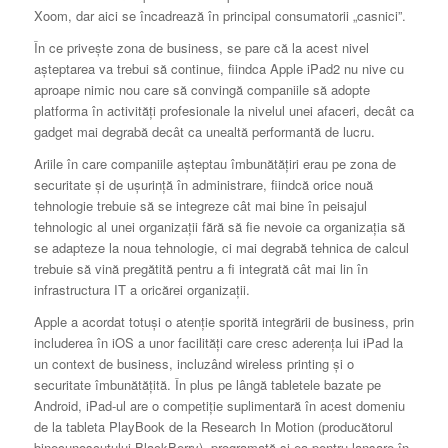
Xoom, dar aici se încadrează în principal consumatorii „casnici”.
În ce priveşte zona de business, se pare că la acest nivel
aşteptarea va trebui să continue, fiindca Apple iPad2 nu nive cu
aproape nimic nou care să convingă companiile să adopte
platforma în activităţi profesionale la nivelul unei afaceri, decât ca
gadget mai degrabă decât ca unealtă performantă de lucru.
Ariile în care companiile aşteptau îmbunătăţiri erau pe zona de
securitate şi de uşurinţă în administrare, fiindcă orice nouă
tehnologie trebuie să se integreze cât mai bine în peisajul
tehnologic al unei organizaţii fără să fie nevoie ca organizaţia să
se adapteze la noua tehnologie, ci mai degrabă tehnica de calcul
trebuie să vină pregătită pentru a fi integrată cât mai lin în
infrastructura IT a oricărei organizaţii.
Apple a acordat totuşi o atenţie sporită integrării de business, prin
includerea în iOS a unor facilităţi care cresc aderenţa lui iPad la
un context de business, incluzând wireless printing şi o
securitate îmbunătăţită. În plus pe lângă tabletele bazate pe
Android, iPad-ul are o competiţie suplimentară în acest domeniu
de la tableta PlayBook de la Research In Motion (producătorul
binecunoscutului BlackBerry), programată şi ea pentru lansare în