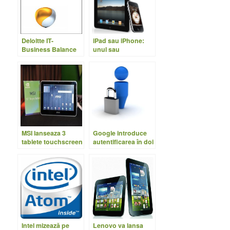
Deloitte IT-
iPad sau iPhone:
Business Balance
unul sau
Survey 2011 –
amândouă?
premise comune
MSI lanseaza 3
Google introduce
tablete touchscreen
autentificarea în doi
in Iunie
paşi pentru GMail
Intel mizează pe
Lenovo va lansa