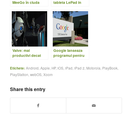
MeeGo în ciuda
tableta LePad in
trădării Nokia
Iunie
Valve: mai
Google lanseaza
productivi decat
programul pentru
Apple si Google per
certificarea in Apps
angajat
Etichete:
Android
,
Apple
,
HP
,
iOS
,
iPad
,
iPad 2
,
Motorola
,
PlayBook
,
PlayStation
,
webOS
,
Xoom
Share this entry