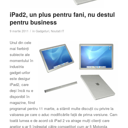
iPad2, un plus pentru fani, nu destul
pentru business
/
9 martie 2011
în
Gadgeturi
,
Noutati IT
Unul din cele
mai fierbinţi
subiecte ale
momentului în
industria
gadget-urilor
este desigur
iPad2, care
deşi încă nu e
disponibil în
magazine, fiind
programat pentru 11 martie, a stârnit multe discuţii cu privire la
valoarea pe care o aduc modificările faţă de prima versiune. Cam
toată lumea e de acord că iPad 2 va atrage mulţi clienţi care
anetior s-ar fi îndreptat către competitori cum ar fi Motorola