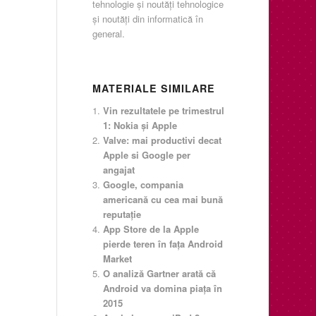
tehnologie şi noutăţi tehnologice
şi noutăţi din informatică în
general.
MATERIALE SIMILARE
Vin rezultatele pe trimestrul
1: Nokia şi Apple
Valve: mai productivi decat
Apple si Google per
angajat
Google, compania
americană cu cea mai bună
reputaţie
App Store de la Apple
pierde teren în faţa Android
Market
O analiză Gartner arată că
Android va domina piaţa în
2015