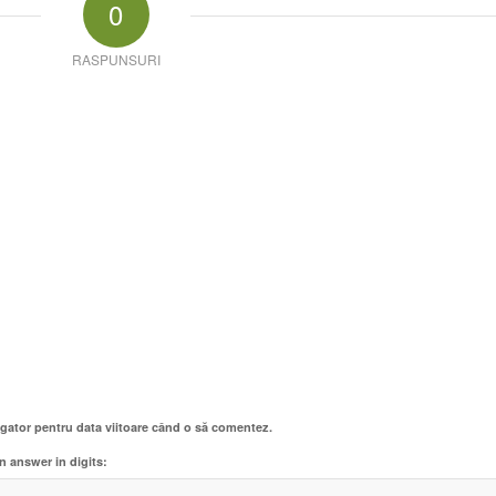
0
RASPUNSURI
igator pentru data viitoare când o să comentez.
n answer in digits: