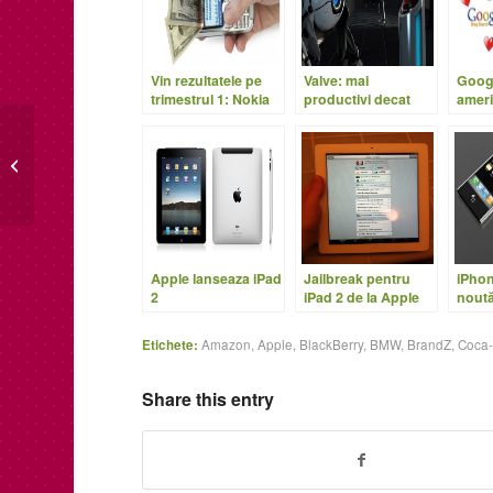
Vin rezultatele pe
Valve: mai
Goog
trimestrul 1: Nokia
productivi decat
ameri
şi Apple
Apple si Google per
mai b
angajat
Samsung Infuse 4G: un
Android spectaculos
Apple lanseaza iPad
Jailbreak pentru
iPhon
2
iPad 2 de la Apple
noută
front
Etichete:
Amazon
,
Apple
,
BlackBerry
,
BMW
,
BrandZ
,
Coca-
Share this entry