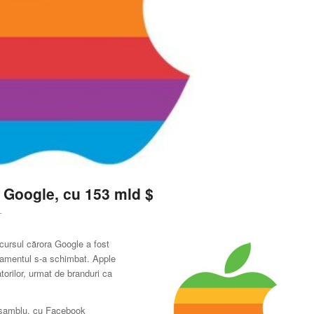
 Google, cu 153 mld $
T
rcursul cărora Google a fost
asamentul s-a schimbat. Apple
orilor, urmat de branduri ca
ansamblu, cu Facebook