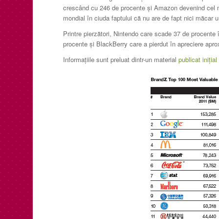
crescând cu 246 de procente şi Amazon devenind cel ma
mondial în ciuda faptului că nu are de fapt nici măcar u
Printre pierzători, Nintendo care scade 37 de procente 
procente şi BlackBerry care a pierdut în apreciere apr
Informaţiile sunt preluat dintr-un material
publicat iniţi