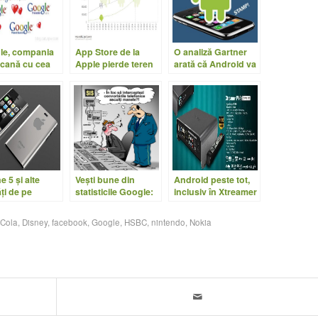
le, compania
App Store de la
O analiză Gartner
cană cu cea
Apple pierde teren
arată că Android va
ună reputaţie
în faţa Android
domina piaţa în
Market
2015
e 5 şi alte
Vești bune din
Android peste tot,
ţi de pe
statisticile Google:
inclusiv în Xtreamer
ul Apple
manelele în declin
PVR, cu Froyo
Cola
,
Disney
,
facebook
,
Google
,
HSBC
,
nintendo
,
Nokia