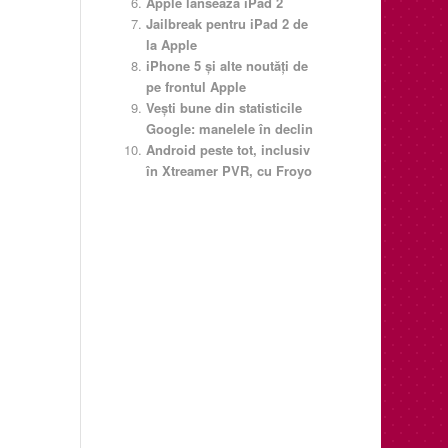
Apple lanseaza iPad 2
Jailbreak pentru iPad 2 de
la Apple
iPhone 5 şi alte noutăţi de
pe frontul Apple
Vești bune din statisticile
Google: manelele în declin
Android peste tot, inclusiv
în Xtreamer PVR, cu Froyo