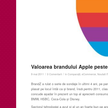
Valoarea brandului Apple peste
/
/
9 mai 2011
0 Comentarii
în
Comparaţii
,
eCommerce
,
Noutati I
BrandZ a rulat o serie de sondaje în ultimi 4 ani, pe pa
plasat pe locul întâi ca şi brand, însă pentru 2011, cl
concude aşadar în prezent un top al aprecierii consumat
BMW, HSBC, Coca-Cola şi Disney.
Sectorul tehnologiei a avut şi el un an foarte bun pe 