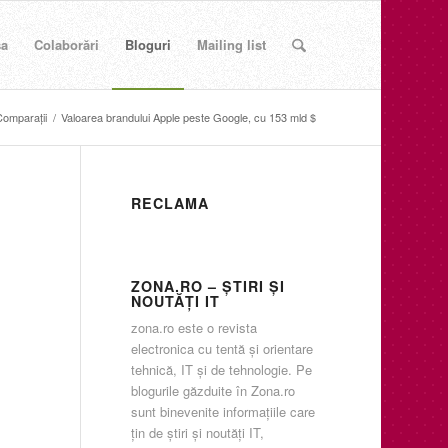
sa
Colaborări
Bloguri
Mailing list
omparaţii
/
Valoarea brandului Apple peste Google, cu 153 mld $
RECLAMA
ZONA.RO – ŞTIRI ŞI
NOUTĂŢI IT
zona.ro este o revista
electronica cu tentă şi orientare
tehnică, IT şi de tehnologie. Pe
blogurile găzduite în Zona.ro
sunt binevenite informaţiile care
ţin de ştiri şi noutăţi IT,