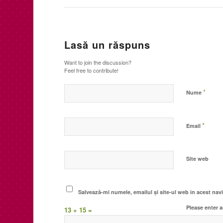
Lasă un răspuns
Want to join the discussion?
Feel free to contribute!
*
Nume
*
Email
Site web
Salvează-mi numele, emailul și site-ul web în acest nav
Please enter a
13 + 15 =