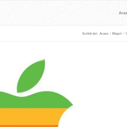
Aca
Sunteți aici:
Acasa
/
Bloguri
/
C