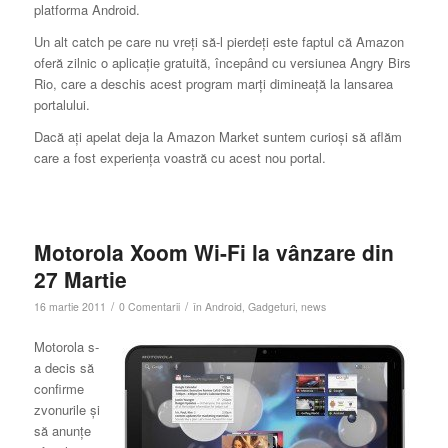
platforma Android.
Un alt catch pe care nu vreţi să-l pierdeţi este faptul că Amazon
oferă zilnic o aplicaţie gratuită, începând cu versiunea Angry Birs
Rio, care a deschis acest program marţi dimineaţă la lansarea
portalului.
Dacă aţi apelat deja la Amazon Market suntem curioşi să aflăm
care a fost experienţa voastră cu acest nou portal.
Motorola Xoom Wi-Fi la vânzare din
27 Martie
/
/
16 martie 2011
0 Comentarii
în
Android
,
Gadgeturi
,
news
Motorola s-
a decis să
confirme
zvonurile şi
să anunţe