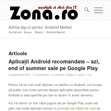
Arhiva tag-ul pentru: Android Market
Sunteți aici:
Acasa
/
Bloguri
/
Android Market
Articole
Aplicații Android recomandate – azi,
end of summer sale pe Google Play
/
/
3 septembrie 2012
0 Comentarii
în
Android
,
Chilipiruri
,
Jocuri - Fun
Pentru că tot mai mulți deținem un telefon cu Android, voi începe
să public mai multe articole despre aplicațiile disponibile pentru
Android și descoperirile pe care le facem în acest domeniu.
Azi vă oferim un link către pagina de pe Google Play unde veți
găsi mai multe aplicații incluse în
promoția de sfârșit de vară
de