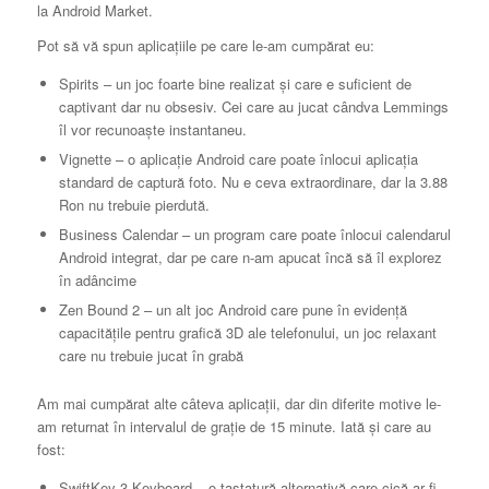
la Android Market.
Pot să vă spun aplicațiile pe care le-am cumpărat eu:
Spirits – un joc foarte bine realizat și care e suficient de
captivant dar nu obsesiv. Cei care au jucat cândva Lemmings
îl vor recunoaște instantaneu.
Vignette – o aplicație Android care poate înlocui aplicația
standard de captură foto. Nu e ceva extraordinare, dar la 3.88
Ron nu trebuie pierdută.
Business Calendar – un program care poate înlocui calendarul
Android integrat, dar pe care n-am apucat încă să îl explorez
în adâncime
Zen Bound 2 – un alt joc Android care pune în evidență
capacitățile pentru grafică 3D ale telefonului, un joc relaxant
care nu trebuie jucat în grabă
Am mai cumpărat alte câteva aplicații, dar din diferite motive le-
am returnat în intervalul de grație de 15 minute. Iată și care au
fost:
SwiftKey 3 Keyboard – o tastatură alternativă care cică ar fi