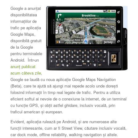
Google a anunţat
disponibilitatea
informaţiilor de
trafic pe aplicaţia
Google Maps,
disponibilă gratuit
de la Google
pentru terminalele
Android. Într-un
anunţ publicat
acum câteva zile
,
Google se laudă cu noua aplicaţie Google Maps Navigation
(Beta), care te ajută să ajungi mai repede acolo unde doreşti
folosind informaţii în timp real legate de trafic. Pentru a utiliza
eficient softul ai nevoie de o conexiune la internet, de un terminal
cu funcţie GPS, şi obţii astfel ghidare, inclusiv vocală, prin
traficul american şi european.
Evident, aplicaţia rulează pe Android, şi are numeroase alte
funcţii interesante, cum ar fi Street View, căutare inclusiv vocală,
car dock mode, offline reliability, walking navigation şi altele.