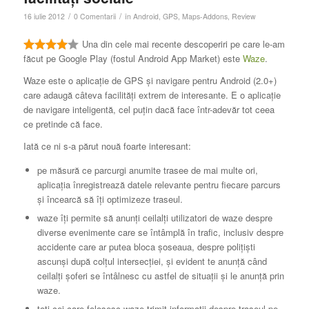
/
/
16 iulie 2012
0 Comentarii
în
Android
,
GPS
,
Maps-Addons
,
Review
Una din cele mai recente descoperiri pe care le-am
făcut pe Google Play (fostul Android App Market) este
Waze
.
Waze este o aplicație de GPS și navigare pentru Android (2.0+)
care adaugă câteva facilități extrem de interesante. E o aplicație
de navigare inteligentă, cel puțin dacă face într-adevăr tot ceea
ce pretinde că face.
Iată ce ni s-a părut nouă foarte interesant:
pe măsură ce parcurgi anumite trasee de mai multe ori,
aplicația înregistrează datele relevante pentru fiecare parcurs
și încearcă să îți optimizeze traseul.
waze îți permite să anunți ceilalți utilizatori de waze despre
diverse evenimente care se întâmplă în trafic, inclusiv despre
accidente care ar putea bloca șoseaua, despre polițiști
ascunși după colțul intersecției, și evident te anunță când
ceilalți șoferi se întâlnesc cu astfel de situații și le anunță prin
waze.
toți cei care folosesc waze trimit informații despre traseul pe