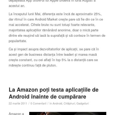
depăşeasă App Store-ul lui Apple undeva în luna August a
acestui an.
La începutul lunii Mai, diferenţa este încă de aproximativ 25%,
dar ritmul în care Android Market creşte pare să fie din ce în ce
mai accelerat. Cifrele brute nu sunt totuşi foarte relevante,
majoritatea aplicaţiilor rămânând anonime, doar o mică parte
dintre ele reuşind să iasă la suprafaţă şi să conteze în termen de
popularitate.
Ca şi impact asupra dezvoltatorilor de aplicaţii, se pare că în
acest gen de business distanţa între leaderi şi marea masă
creşte constant, cu cei aflaţi în top 5% la o distanţă care se
măreşte continuu faţă de pluton.
La Amazon poţi testa aplicaţiile de
Android înainte de cumpărare
/
/
22 martie 2011
0 Comentarii
în
Android
,
Chilipiruri
,
Gadgeturi
Amazon a