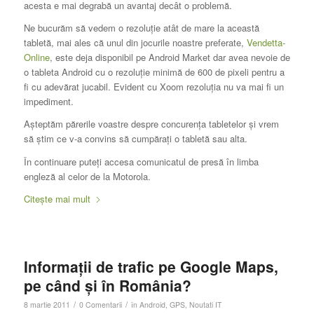
acesta e mai degrabă un avantaj decât o problemă.
Ne bucurăm să vedem o rezoluţie atât de mare la această
tabletă, mai ales că unul din jocurile noastre preferate,
Vendetta-
Online
, este deja disponibil pe Android Market dar avea nevoie de
o tableta Android cu o rezoluţie minimă de 600 de pixeli pentru a
fi cu adevărat jucabil. Evident cu Xoom rezoluţia nu va mai fi un
impediment.
Aşteptăm părerile voastre despre concurenţa tabletelor şi vrem
să ştim ce v-a convins să cumpăraţi o tabletă sau alta.
În continuare puteţi accesa comunicatul de presă în limba
engleză al celor de la Motorola.
Citește mai mult
Informaţii de trafic pe Google Maps,
pe când şi în România?
/
/
8 martie 2011
0 Comentarii
în
Android
,
GPS
,
Noutati IT