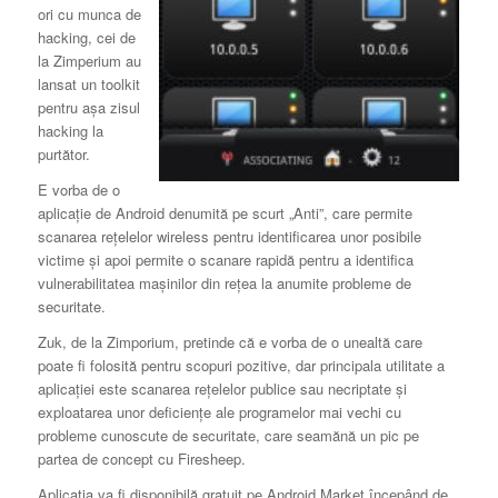
ori cu munca de
hacking, cei de
la Zimperium au
lansat un toolkit
pentru aşa zisul
hacking la
purtător.
E vorba de o
aplicaţie de Android denumită pe scurt „Anti”, care permite
scanarea reţelelor wireless pentru identificarea unor posibile
victime şi apoi permite o scanare rapidă pentru a identifica
vulnerabilitatea maşinilor din reţea la anumite probleme de
securitate.
Zuk, de la Zimporium, pretinde că e vorba de o unealtă care
poate fi folosită pentru scopuri pozitive, dar principala utilitate a
aplicaţiei este scanarea reţelelor publice sau necriptate şi
exploatarea unor deficienţe ale programelor mai vechi cu
probleme cunoscute de securitate, care seamănă un pic pe
partea de concept cu Firesheep.
Aplicaţia va fi disponibilă gratuit pe Android Market începând de