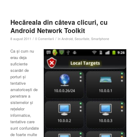
Hecăreala din câteva clicuri, cu
Android Network Toolkit
/
/
8 august 2011
0 Comentarii
în
Android
,
Securitate
,
Smartphone
Ca şi cum nu
erau deja
suficiente
scanări de
porturi şi
tentative
amatoriceşti de
penetrare a
sistemelor şi
reţelelor
informatice,
tentative care
sunt confundate
de foarte multe