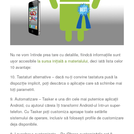
Nu ne vom întinde prea tare cu detaliile, fiindcă informaţiile sunt
uşor accesibile
la sursa iniţială a materialului
, deci iată lista celor
10 avantaje:
10. Tastaturi alternative – dacă nu-ţi convine tastatura pusă la
dispoziţie implicit, poţi descărca o aplicaţie care să schimbe mai
toţi parametrii.
9. Automatizare – Tasker e una din cele mai puternice aplicaţii
Android, cu ajutorul căreia îţi transformi Android-ul într-un super-
telefon. Cu Tasker poţi customiza aproape toate setările
sistemului de operare, inclusiv să foloseşti profile de customizare
deja disponibile.
8. Launcher-e customizate – Pe iPhone customizările pot fi