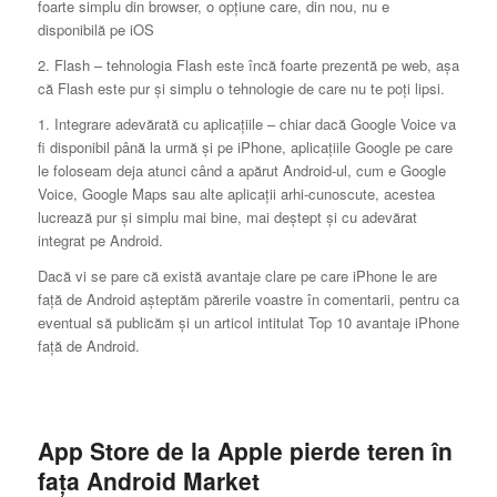
foarte simplu din browser, o opţiune care, din nou, nu e
disponibilă pe iOS
2. Flash – tehnologia Flash este încă foarte prezentă pe web, aşa
că Flash este pur şi simplu o tehnologie de care nu te poţi lipsi.
1. Integrare adevărată cu aplicaţiile – chiar dacă Google Voice va
fi disponibil până la urmă şi pe iPhone, aplicaţiile Google pe care
le foloseam deja atunci când a apărut Android-ul, cum e Google
Voice, Google Maps sau alte aplicaţii arhi-cunoscute, acestea
lucrează pur şi simplu mai bine, mai deştept şi cu adevărat
integrat pe Android.
Dacă vi se pare că există avantaje clare pe care iPhone le are
faţă de Android aşteptăm părerile voastre în comentarii, pentru ca
eventual să publicăm şi un articol intitulat Top 10 avantaje iPhone
faţă de Android.
App Store de la Apple pierde teren în
faţa Android Market