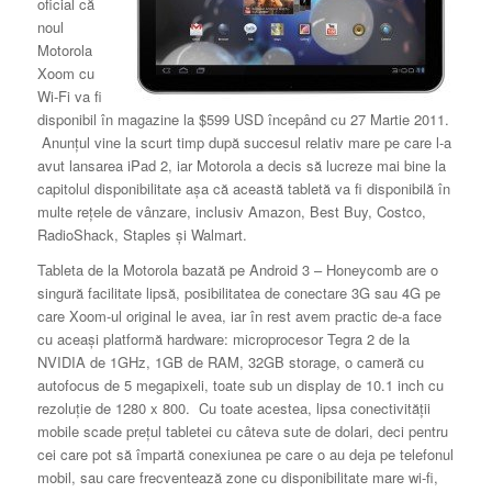
oficial că
noul
Motorola
Xoom cu
Wi-Fi va fi
disponibil în magazine la $599 USD începând cu 27 Martie 2011.
Anunţul vine la scurt timp după succesul relativ mare pe care l-a
avut lansarea iPad 2, iar Motorola a decis să lucreze mai bine la
capitolul disponibilitate aşa că această tabletă va fi disponibilă în
multe reţele de vânzare, inclusiv Amazon, Best Buy, Costco,
RadioShack, Staples şi Walmart.
Tableta de la Motorola bazată pe Android 3 – Honeycomb are o
singură facilitate lipsă, posibilitatea de conectare 3G sau 4G pe
care Xoom-ul original le avea, iar în rest avem practic de-a face
cu aceaşi platformă hardware: microprocesor Tegra 2 de la
NVIDIA de 1GHz, 1GB de RAM, 32GB storage, o cameră cu
autofocus de 5 megapixeli, toate sub un display de 10.1 inch cu
rezoluţie de 1280 x 800. Cu toate acestea, lipsa conectivităţii
mobile scade preţul tabletei cu câteva sute de dolari, deci pentru
cei care pot să împartă conexiunea pe care o au deja pe telefonul
mobil, sau care frecventează zone cu disponibilitate mare wi-fi,