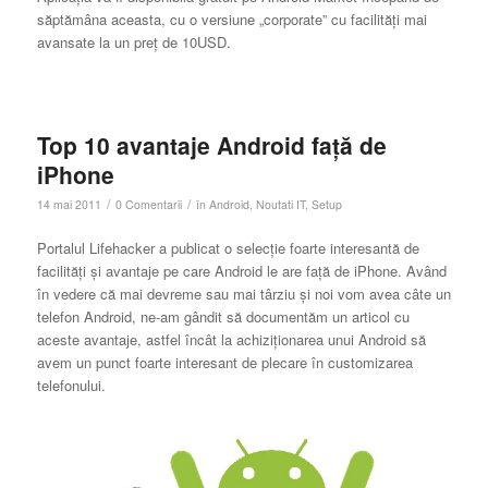
săptămâna aceasta, cu o versiune „corporate” cu facilităţi mai
avansate la un preţ de 10USD.
Top 10 avantaje Android faţă de
iPhone
/
/
14 mai 2011
0 Comentarii
în
Android
,
Noutati IT
,
Setup
Portalul Lifehacker a publicat o selecţie foarte interesantă de
facilităţi şi avantaje pe care Android le are faţă de iPhone. Având
în vedere că mai devreme sau mai târziu şi noi vom avea câte un
telefon Android, ne-am gândit să documentăm un articol cu
aceste avantaje, astfel încât la achiziţionarea unui Android să
avem un punct foarte interesant de plecare în customizarea
telefonului.