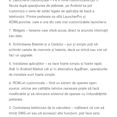
făcute după operaţiunea de jailbreak, pe Android se pot
customiza o serie de setări legate de aplicaţia de bază a
telefonului. Printre preferate se află LauncherPro şi
ADWLauncher, care e una din cele mai customizabile launcher-e.
7. Widgets – ferestre care oferă acces direct la anumite informaţii
sau date.
6. Schimbarea Bateriei şi a Cardului – pur şi simplu poţi să
schimbi cartela de memorie şi bateria, dacă se strică sau vrei să
faci un upgrade.
5. Instalarea aplicaţiilor – se face foarte simplu şi foarte rapid.
Atât în Android Market cât şi în alternativa AppBrain, operaţiunile
de instalare sunt foarte simple.
4. ROM-uri customizate – fiind un sistem de operare open-
source, oricine are calităţile tehnice necesare poate să facă
modificările şi să reîncarce sistemul de operare cu îmbunătăţirile
preferate.
3. Controlarea telefonului de la calculator – indiferent că vrei să
trimiţi SMS-uri sau să accesezi alte funcţiuni, poţi face asta