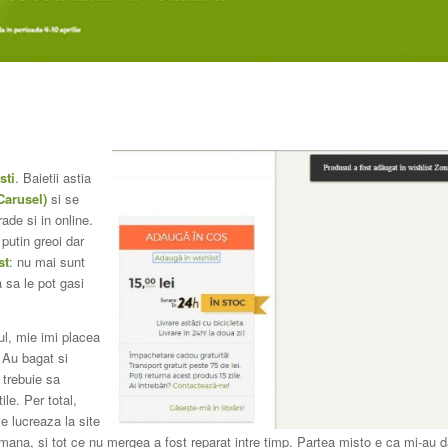
sti
. Baietii astia
Carusel)
si se
ade si in online.
 putin greoi dar
st
: nu mai sunt
 sa le pot gasi
l, mie imi placea
. Au bagat si
 trebuie sa
le. Per total,
e lucreaza la site
mana, si tot ce nu mergea a fost reparat intre timp. Partea misto e ca mi-au d