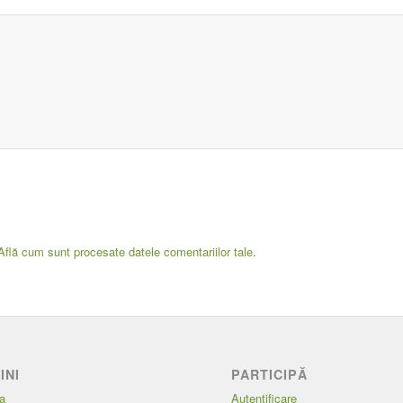
Află cum sunt procesate datele comentariilor tale
.
INI
PARTICIPĂ
a
Autentificare