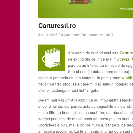
Carturesti.ro
/
/
5 aprilie 2016
0 Comentarii
în
Internet
,
Noutati IT
Am vazut de curand noul site
Carture
se extind din ce in ce mai mult
(vezi 
pare ca au inteles ca e nevoie de upgr
Site-ul nou (la data la care scriu eu) e
aduce o gramada de imbunatatiri. In primul rand
wishli
nevoit sa trec produsele care-mi plac intr-un notepad ca
ulterior. „Adauga in wishlist” si gata!
Ce-am mai vazut? Am vazut ca au imbunatatit search-u
si cel dinainte, dar partea asta cu sugestiile e chiar ok
multe filtre „a la emag”: eu nu sunt fan, dar atunci cand
sortezi prin zeci de mii de produse, presupun ca sunt uti
upgrade-ul e bun, mai e loc de munca, dar pe zi ce trec
si rezolva probleme. Eu le-am scris in urma cu o sapta