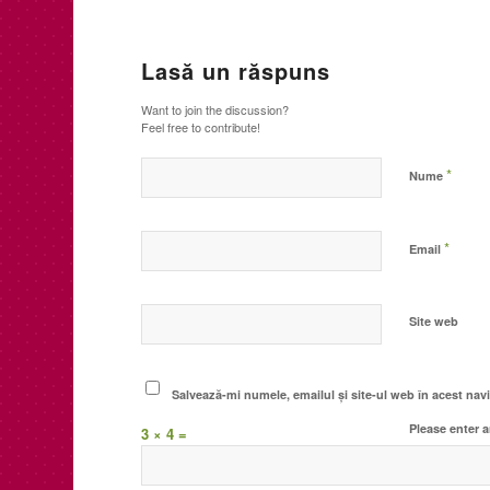
Lasă un răspuns
Want to join the discussion?
Feel free to contribute!
*
Nume
*
Email
Site web
Salvează-mi numele, emailul și site-ul web în acest nav
Please enter a
3 × 4 =