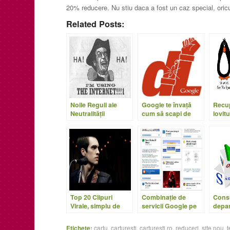
20% reducere. Nu stiu daca a fost un caz special, or
Related Posts:
Noile Reguli ale
Google te învață
Recu
Neutralităţii
cum să scapi de
lovit
Internetului sunt
serviciile Google.
Ping
oficiale
Sau din contră?!
Top 20 Clipuri
Combinaţie de
Cons
Virale, simplu de
servicii Google pe
depar
găsit
un nou portal
trebui
Etichete:
cartu
,
carturesti
,
carturesti.ro
,
reduceri
,
site nou
,
t