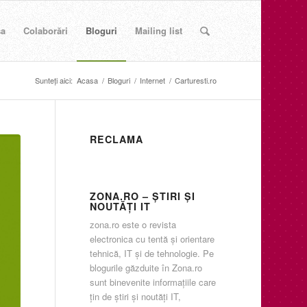
sa
Colaborări
Bloguri
Mailing list
Sunteți aici:
Acasa
/
Bloguri
/
Internet
/
Carturesti.ro
RECLAMA
ZONA.RO – ŞTIRI ŞI
NOUTĂŢI IT
zona.ro este o revista
electronica cu tentă şi orientare
tehnică, IT şi de tehnologie. Pe
blogurile găzduite în Zona.ro
sunt binevenite informaţiile care
ţin de ştiri şi noutăţi IT,