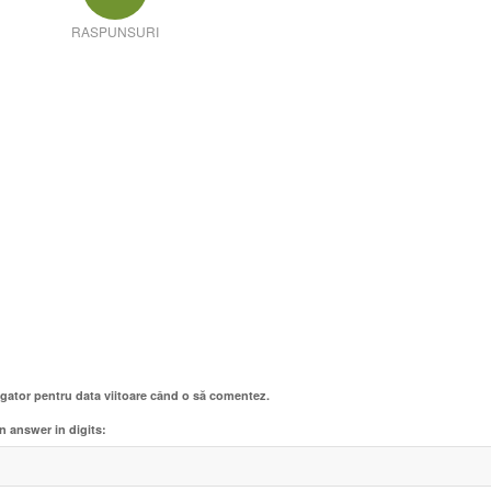
RASPUNSURI
igator pentru data viitoare când o să comentez.
n answer in digits: