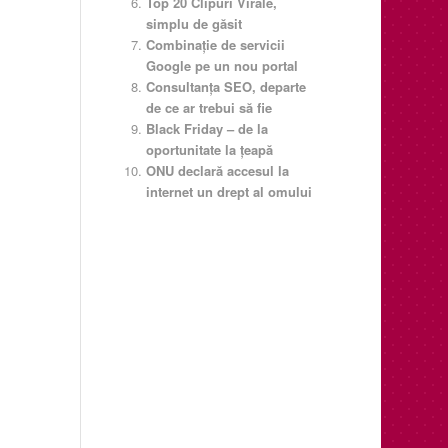
Top 20 Clipuri Virale,
simplu de găsit
Combinaţie de servicii
Google pe un nou portal
Consultanţa SEO, departe
de ce ar trebui să fie
Black Friday – de la
oportunitate la țeapă
ONU declară accesul la
internet un drept al omului