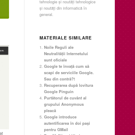
tehnologie şi noutăţi tehnologice
şi noutăţi din informatică în
general.
MATERIALE SIMILARE
Noile Reguli ale
Neutralităţii Internetului
sunt oficiale
Google te învață cum să
scapi de serviciile Google.
Sau din contră?!
Recuperarea după lovitura
Google Pinguin
Purtătorul de cuvânt al
grupului Anonymous
pleacă
Google introduce
autentificarea în doi paşi
pentru GMail
at