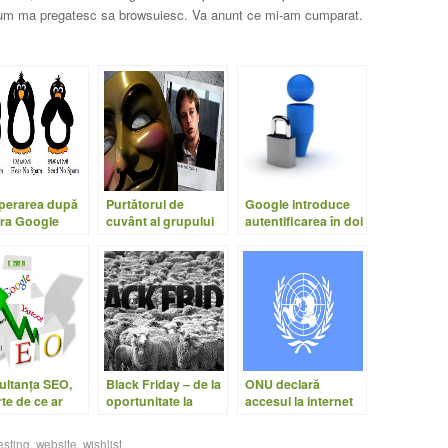
icum ma pregatesc sa browsuiesc. Va anunt ce mi-am cumparat.
perarea după
Purtătorul de
Google introduce
ura Google
cuvânt al grupului
autentificarea în doi
uin
Anonymous pleacă
paşi pentru GMail
ultanţa SEO,
Black Friday – de la
ONU declară
te de ce ar
oportunitate la
accesul la internet
 să fie
țeapă
un drept al omului
esting
,
website
,
wishlist