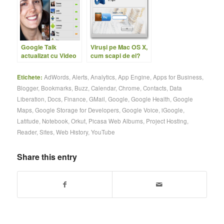
Google Talk
Viruşi pe Mac OS X,
actualizat cu Video
cum scapi de ei?
Chat pe Android
Etichete:
AdWords
,
Alerts
,
Analytics
,
App Engine
,
Apps for Business
,
Blogger
,
Bookmarks
,
Buzz
,
Calendar
,
Chrome
,
Contacts
,
Data
Liberation
,
Docs
,
Finance
,
GMail
,
Google
,
Google Health
,
Google
Maps
,
Google Storage for Developers
,
Google Voice
,
iGoogle
,
Latitude
,
Notebook
,
Orkut
,
Picasa Web Albums
,
Project Hosting
,
Reader
,
Sites
,
Web History
,
YouTube
Share this entry