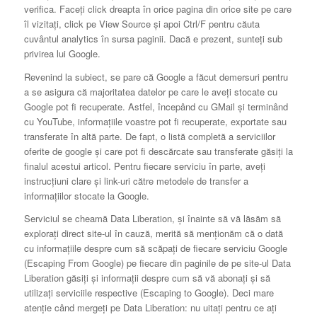
verifica. Faceți click dreapta în orice pagina din orice site pe care
îl vizitați, click pe View Source și apoi Ctrl/F pentru căuta
cuvântul analytics în sursa paginii. Dacă e prezent, sunteți sub
privirea lui Google.
Revenind la subiect, se pare că Google a făcut demersuri pentru
a se asigura că majoritatea datelor pe care le aveți stocate cu
Google pot fi recuperate. Astfel, începând cu GMail și terminând
cu YouTube, informațiile voastre pot fi recuperate, exportate sau
transferate în altă parte. De fapt, o listă completă a serviciilor
oferite de google și care pot fi descărcate sau transferate găsiți la
finalul acestui articol. Pentru fiecare serviciu în parte, aveți
instrucțiuni clare și link-uri către metodele de transfer a
informațiilor stocate la Google.
Serviciul se cheamă Data Liberation, și înainte să vă lăsăm să
explorați direct site-ul în cauză, merită să menționăm că o dată
cu informațiile despre cum să scăpați de fiecare serviciu Google
(Escaping From Google) pe fiecare din paginile de pe site-ul Data
Liberation găsiți și informații despre cum să vă abonați și să
utilizați serviciile respective (Escaping to Google). Deci mare
atenție când mergeți pe Data Liberation: nu uitați pentru ce ați