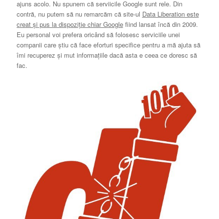
ajuns acolo. Nu spunem că serviicile Google sunt rele. Din
contră, nu putem să nu remarcăm că site-ul
Data Liberation este
creat și pus la dispoziție chiar Google
fiind lansat încă din 2009.
Eu personal voi prefera oricând să folosesc serviciile unei
companii care știu că face eforturi specifice pentru a mă ajuta să
îmi recuperez și mut informațiile dacă asta e ceea ce doresc să
fac.