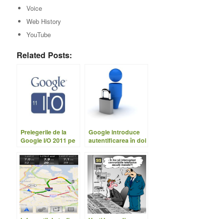
Voice
Web History
YouTube
Related Posts:
Prelegerile de la
Google introduce
Google I/O 2011 pe
autentificarea în doi
YouTube
paşi pentru GMail