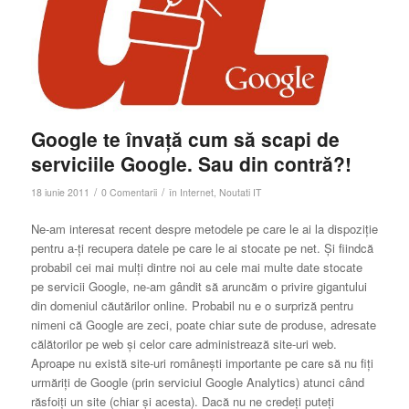
Google te învață cum să scapi de
serviciile Google. Sau din contră?!
/
/
18 iunie 2011
0 Comentarii
în
Internet
,
Noutati IT
Ne-am interesat recent despre metodele pe care le ai la dispoziție
pentru a-ți recupera datele pe care le ai stocate pe net. Și fiindcă
probabil cei mai mulți dintre noi au cele mai multe date stocate
pe servicii Google, ne-am gândit să aruncăm o privire gigantului
din domeniul căutărilor online. Probabil nu e o surpriză pentru
nimeni că Google are zeci, poate chiar sute de produse, adresate
călătorilor pe web și celor care administrează site-uri web.
Aproape nu există site-uri românești importante pe care să nu fiți
urmăriți de Google (prin serviciul Google Analytics) atunci când
răsfoiți un site (chiar și acesta). Dacă nu ne credeți puteți