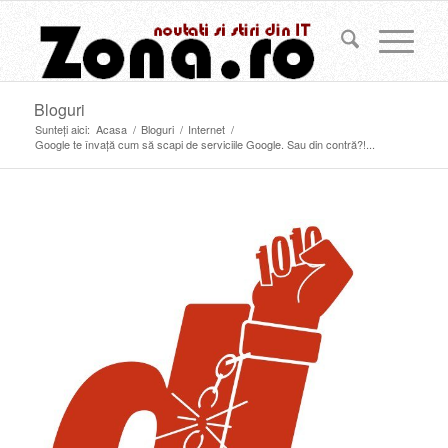
Bloguri
Sunteți aici:
Acasa
/
Bloguri
/
Internet
/
Google te învață cum să scapi de serviciile Google. Sau din contră?!...