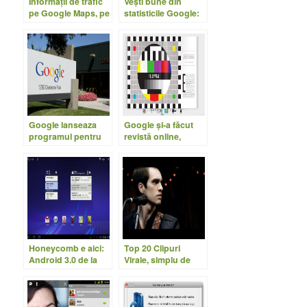
Informaţii de trafic
Vești bune din
pe Google Maps, pe
statisticile Google:
când şi în
manelele în declin
România?
Google lanseaza
Google şi-a făcut
programul pentru
revistă online,
certificarea in Apps
gratuită
Honeycomb e aici:
Top 20 Clipuri
Android 3.0 de la
Virale, simplu de
Google devine
găsit
realitate