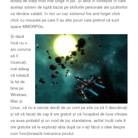
durată de viaţă mult mai lungă în joc. Şi asta în condiţiile în care
acelaşi sistem de luptă bazat pe skillurile personale ale jucătorilor
va rămâne valabil, în nici un caz sistemul fire and forget click
click cu mousele pe care îl au alte jocuri care pretind că sunt
space MMORPGs.
Şi dacă
încă nu v-
am convins
să îl
încercaţi,
mai adaug
că rulează
la fel de
bine pe
Windows,
Mac şi
Linux, că nu e nevoie decât de un cont pe site ca să îl descărcaţi
şi să vă faceţi de cap 8 ore gratuit şi că începând de luna viitoare
va avea probabil şi un mod de joc standalone, astfel încât cele 8
ore gratuite să le exploraţi abia după ce v-aţi făcut o idee despre
cum funcţionează mecanica jocului.