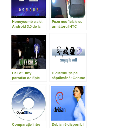
Honeycomb e aici:
Poze neoficiale cu
Android 3.0 de la
următorul HTC
Google devine
Android
realitate
Call of Duty
O distribuţie pe
parodiat de Epic
săptămână: Gentoo
Games
Linux
Comparaţie între
Debian 6 disponibil