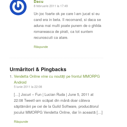
Dacu
8 februarie 2011 la 17:49
says:
Un joc foarte ok pe care l-am jucat si eu
cand era in beta. Il recomand, si daca se
aduna mai multi poate punem de o ghilda
romaneasca de pirati, ca tot suntem
recunoscuti ca atare.
Răspunde
Urmăritori & Pingbacks
Vendetta Online vine cu noutăți pe frontul MMORPG
Android
5 iunie 2011 la 22:08
[…] Jocuri – Fun | Lucian Ruda | June 5, 2011 at
22:08 TweetI-am scăpat din mână doar câteva
săptămâni pe cei de la Guild Software, producătorul
jocului MMORPG Vendetta Online, dar în această […]
Răspunde