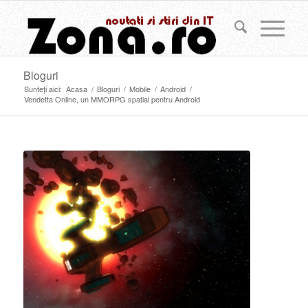
Bloguri
Sunteți aici:
Acasa
/
Bloguri
/
Mobile
/
Android
/
Vendetta Online, un MMORPG spatial pentru Android
spune: