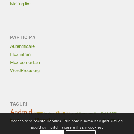
Mailing list
PARTICIPĂ
Autentificare
Flux intrări
Flux comentarii
WordPress.org
TAGURI
Android
Google
Apple
iPhone
facebook
Honeycomb
HTC
iPad
gratuit
jocuri
Microsoft
Windows
Linux
securitate
PC
Samsung
Acest site foloseste Cookies. Prin continuarea navigarii esti de
Mac
Nokia
România
USB
acord cu modul in care utilizam cookies.