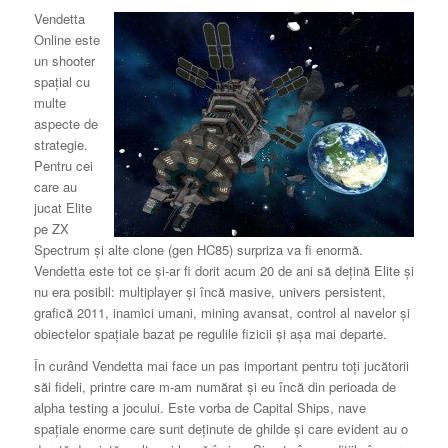
Vendetta
Online este
un shooter
spaţial cu
multe
aspecte de
strategie.
Pentru cei
care au
jucat Elite
pe ZX
Spectrum şi alte clone (gen HC85) surpriza va fi enormă.
Vendetta este tot ce şi-ar fi dorit acum 20 de ani să deţină Elite şi
nu era posibil: multiplayer şi încă masive, univers persistent,
grafică 2011, inamici umani, mining avansat, control al navelor şi
obiectelor spaţiale bazat pe regulile fizicii şi aşa mai departe.
În curând Vendetta mai face un pas important pentru toţi jucătorii
săi fideli, printre care m-am numărat şi eu încă din perioada de
alpha testing a jocului. Este vorba de Capital Ships, nave
spaţiale enorme care sunt deţinute de ghilde şi care evident au o