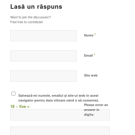
Lasă un răspuns
Want to join the discussion?
Feel free to contribute!
*
Nume
*
Email
Site web
Salvează-mi numele, emailul și site-ul web în acest
navigator pentru data viitoare când o să comentez.
Please enter an
18 − five =
answer in
digits: