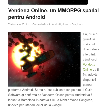
Vendetta Online, un MMORPG spatial
pentru Android
/
/
7 februarie 2011
1 Comentariu
în
Android
,
Jocuri - Fun
,
Linux
Da, nu e o
glumă şi
mai sunt
doar câteva
zile până
când jocul
Vendetta
Online
va fi
într-adevăr
disponibil
pentru
platforma Android. Ştirea a fost publicată ieri pe site-ul Guild
Software şi confirmă că Vendetta Online pentru Android va fi
lansat la Barcelona în câteva zile, la Mobile World Congress,
undeva prin standul celor de la Google.