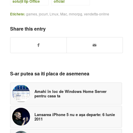
soluţii tip Office
oficial
gratuite
Etichete:
games
,
jocuri
,
Linux
,
Mac
,
mmorpg
,
vendetta-online
Share this entry
S-ar putea sa iti placa de asemenea
Amahi în loc de Windows Home Server
pentru casa ta
Lansarea iPhone 5 nu e aşa departe: 6 Iunie
2011