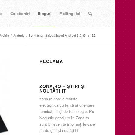
sa
Colaborări
Bloguri
Mailing list
Mobile
/
Android
/
Sony anunţă două tablet Android 3.0: S1 şi S2
RECLAMA
ZONA.RO – ŞTIRI ŞI
NOUTĂŢI IT
zona.ro este o revista
electronica cu tentă şi orientare
tehnică, IT şi de tehnologie. Pe
blogurile găzduite în Zona.ro
sunt binevenite informaţiile care
ţin de ştiri şi noutăţi IT,