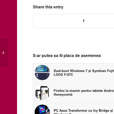
Share this entry
Provocarea filmului
scurt cu Olympus PEN
S-ar putea sa iti placa de asemenea
E-PL2
Dual-boot Windows 7 şi Symbian Fuji
LOOX F-07C
Firefox la maxim pentru tablete Andro
Honeycomb
PC Asus Transformer cu Ivy Bridge şi