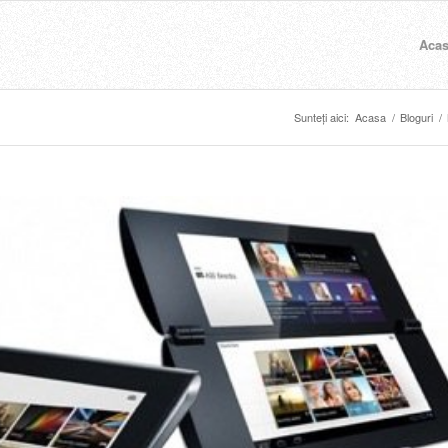
Aca
Sunteți aici:
Acasa
/
Bloguri
/