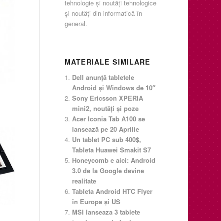
tehnologie şi noutăţi tehnologice
şi noutăţi din informatică în
general.
MATERIALE SIMILARE
Dell anunţă tabletele
Android şi Windows de 10″
Sony Ericsson XPERIA
mini2, noutăţi şi poze
Acer Iconia Tab A100 se
lansează pe 20 Aprilie
Un tablet PC sub 400$,
Tableta Huawei Smakit S7
Honeycomb e aici: Android
3.0 de la Google devine
realitate
Tableta Android HTC Flyer
în Europa şi US
MSI lanseaza 3 tablete