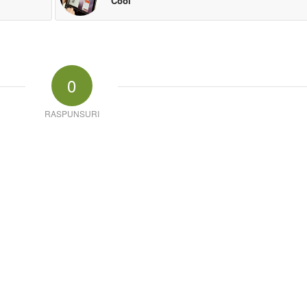
Cool
0
RASPUNSURI