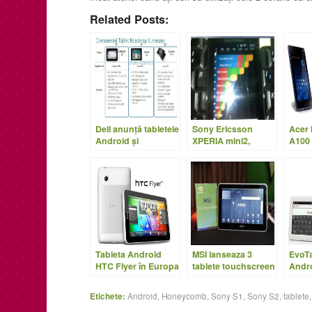
Related Posts:
Dell anunţă tabletele
Sony Ericsson
Acer 
Android şi
XPERIA mini2,
A100 
Windows de 10″
noutăţi şi poze
20 Ap
Tableta Android
MSI lanseaza 3
EvoTa
HTC Flyer în Europa
tablete touchscreen
Andro
şi US
in Iunie
Etichete:
Android
,
Honeycomb
,
Sony S1
,
Sony S2
,
tablete