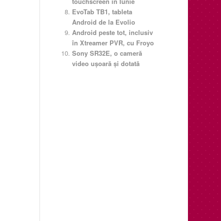
touchscreen in Iunie
EvoTab TB1, tableta
Android de la Evolio
Android peste tot, inclusiv
în Xtreamer PVR, cu Froyo
Sony SR32E, o cameră
video uşoară şi dotată