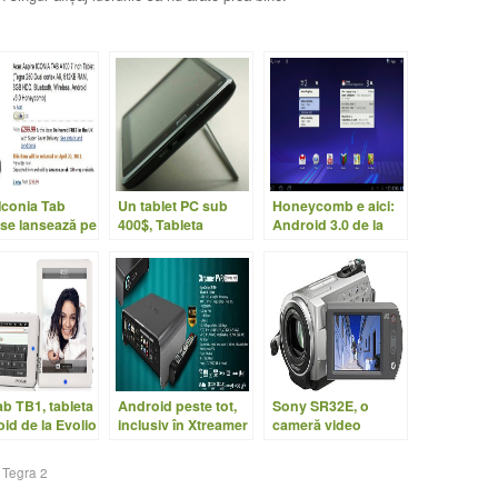
Iconia Tab
Un tablet PC sub
Honeycomb e aici:
se lansează pe
400$, Tableta
Android 3.0 de la
rilie
Huawei Smakit S7
Google devine
realitate
b TB1, tableta
Android peste tot,
Sony SR32E, o
id de la Evolio
inclusiv în Xtreamer
cameră video
PVR, cu Froyo
uşoară şi dotată
,
Tegra 2