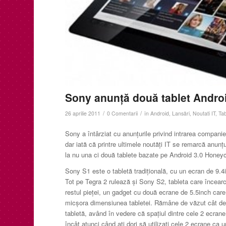
Sony anunţă două tablet Androi
/
/
26 aprilie 2011
0 Comentarii
în
Android
,
Lansări
,
Noutati IT
,
Tab
Sony a întârziat cu anunţurile privind intrarea companie
dar iată că printre ultimele noutăţi IT se remarcă anunţu
la nu una ci două tablete bazate pe Android 3.0 Hone
Sony S1 este o tabletă tradiţională, cu un ecran de 9.4
Tot pe Tegra 2 rulează şi Sony S2, tableta care încear
restul pieţei, un gadget cu două ecrane de 5.5inch care 
micşora dimensiunea tabletei. Rămâne de văzut cât de
tabletă, având în vedere că spaţiul dintre cele 2 ecrane
încât atunci când aţi dori să utilizaţi cele 2 ecrane ca u