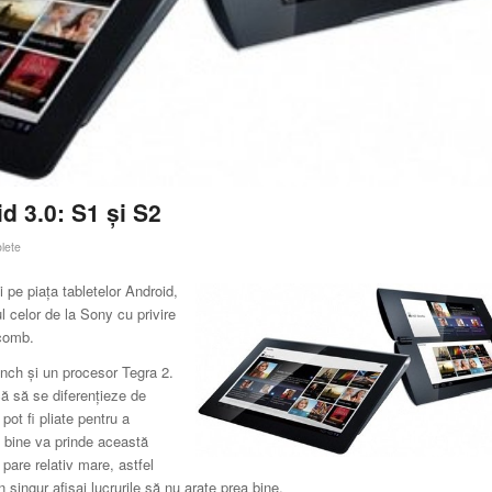
d 3.0: S1 şi S2
lete
i pe piaţa tabletelor Android,
l celor de la Sony cu privire
ycomb.
inch şi un procesor Tegra 2.
că să se diferenţieze de
pot fi pliate pentru a
 bine va prinde această
 pare relativ mare, astfel
n singur afişaj lucrurile să nu arate prea bine.