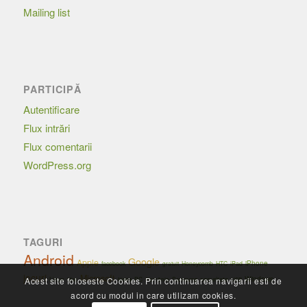
Mailing list
PARTICIPĂ
Autentificare
Flux intrări
Flux comentarii
WordPress.org
TAGURI
Android
Google
Apple
iPhone
facebook
Honeycomb
HTC
iPad
gratuit
jocuri
Microsoft
Windows
Linux
securitate
PC
Samsung
Acest site foloseste Cookies. Prin continuarea navigarii esti de
Mac
Nokia
România
USB
acord cu modul in care utilizam cookies.