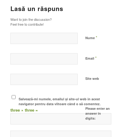
Lasă un răspuns
Want to join the discussion?
Feel free to contribute!
*
Nume
*
Email
Site web
Salvează-mi numele, emailul și site-ul web în acest
navigator pentru data viitoare când o să comentez.
Please enter an
three × three =
answer in
digits: