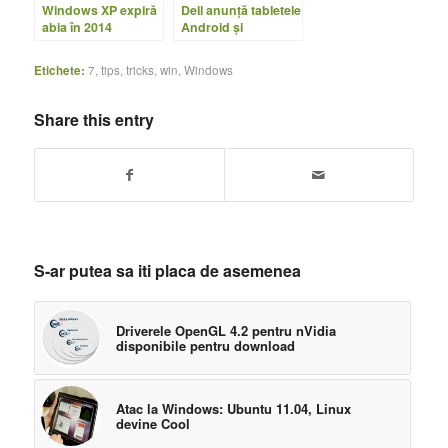
Windows XP expiră
Dell anunţă tabletele
abia în 2014
Android şi
Windows de 10″
Etichete:
7
,
tips
,
tricks
,
win
,
Windows
Share this entry
S-ar putea sa iti placa de asemenea
Driverele OpenGL 4.2 pentru nVidia
disponibile pentru download
Atac la Windows: Ubuntu 11.04, Linux
devine Cool