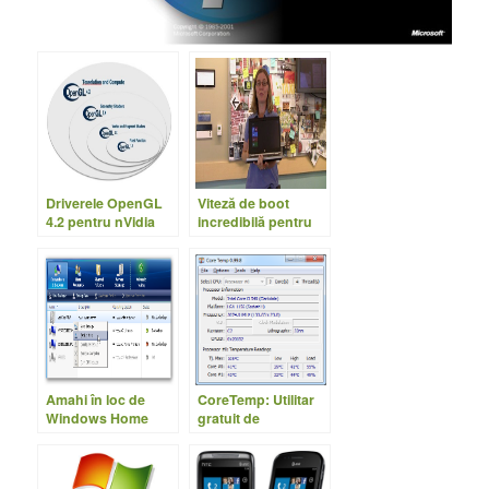
Driverele OpenGL
Viteză de boot
4.2 pentru nVidia
incredibilă pentru
disponibile pentru
Windows 8
download
Amahi în loc de
CoreTemp: Utilitar
Windows Home
gratuit de
Server pentru casa
monitorizare a
ta
temperaturii
procesorului