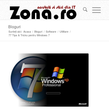
Bloguri
Sunteți aici:
Acasa
/
Bloguri
/
Software
/
Utilitare
/
77 Tips & Tricks pentru Windows 7