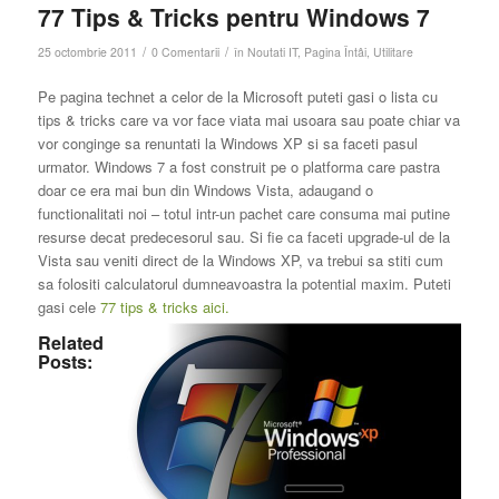
77 Tips & Tricks pentru Windows 7
/
/
25 octombrie 2011
0 Comentarii
în
Noutati IT
,
Pagina Întâi
,
Utilitare
Pe pagina technet a celor de la Microsoft puteti gasi o lista cu
tips & tricks care va vor face viata mai usoara sau poate chiar va
vor conginge sa renuntati la Windows XP si sa faceti pasul
urmator. Windows 7 a fost construit pe o platforma care pastra
doar ce era mai bun din Windows Vista, adaugand o
functionalitati noi – totul intr-un pachet care consuma mai putine
resurse decat predecesorul sau. Si fie ca faceti upgrade-ul de la
Vista sau veniti direct de la Windows XP, va trebui sa stiti cum
sa folositi calculatorul dumneavoastra la potential maxim. Puteti
gasi cele
77 tips & tricks aici.
Related
Posts: