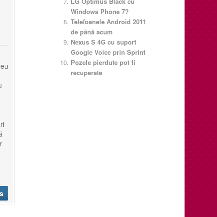
LG Optimus Black cu
Windows Phone 7?
Telefoanele Android 2011
de până acum
Nexus S 4G cu suport
Google Voice prin Sprint
Pozele pierdute pot fi
reu
recuperate
u
ri
ă
r
s