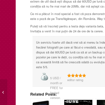
extrem de util dacă ești dispus să dai 60USD pe lună ca
condiția să nu fie mai mari de 20Mb, dar mă aștept ca a
Ce mi-a plăcut în mod special a fost că poza demonstra
este o poză de pe Transfăgărașan, din România. Way t
Puteți să vă înscrieți pentru a testa deja varianta beta
Invitația a venit în mai puțin de 24 de ore de la cerere.
Un serviciu foarte util dacă vrei să ai mereu la î
fiecărei fotografii pe care ai făcut-o vreodată, sau 
dispus să dai 60USD pe lună ca să ai un backup com
pozelor pe care le deții, cu condiția să nu fie mai
ca această limită să fie crescută odată cu evoluția
este 5/5.
5 USD /
editor rating
month or
FREE for
GData TotalProtection
limited
Related Posts:
2013, Test Antivirus
version