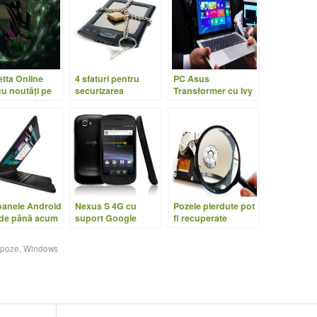
tta Online
4 sfaturi pentru
PC Asus
cu noutăți pe
securizarea
Transformer cu Ivy
tul MMORPG
telefonului
Bridge şi Windows
oid
8
oanele Android
Nexus S 4G cu
Pozele pierdute pot
 de până acum
suport Google
fi recuperate
Voice prin Sprint
,
poze
,
Windows