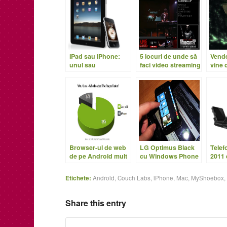
iPad sau iPhone:
5 locuri de unde să
Vende
unul sau
faci video streaming
vine 
amândouă?
live gratuit
fron
Andr
Browser-ul de web
LG Optimus Black
Telef
de pe Android mult
cu Windows Phone
2011
mai rapid ca Safari
7?
pe iPhone
Etichete:
Android
,
Couch Labs
,
iPhone
,
Mac
,
MyShoebox
Share this entry