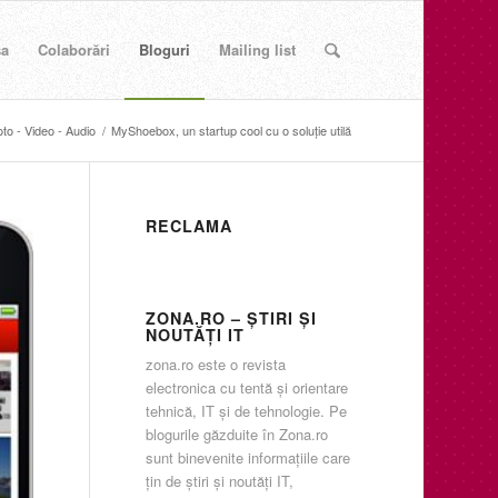
sa
Colaborări
Bloguri
Mailing list
to - Video - Audio
/
MyShoebox, un startup cool cu o soluție utilă
RECLAMA
ZONA.RO – ŞTIRI ŞI
NOUTĂŢI IT
zona.ro este o revista
electronica cu tentă şi orientare
tehnică, IT şi de tehnologie. Pe
blogurile găzduite în Zona.ro
sunt binevenite informaţiile care
ţin de ştiri şi noutăţi IT,