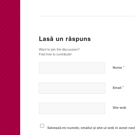
Lasă un răspuns
Want to join the discussion?
Feel free to contribute!
*
Nume
*
Email
Site web
Salvează-mi numele, emailul și site-ul web în acest nav