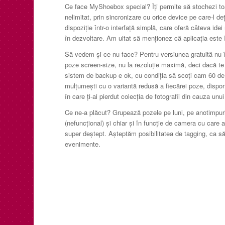
Ce face MyShoebox special? Îți permite să stochezi to
nelimitat, prin sincronizare cu orice device pe care-l deți
dispoziție într-o interfață simplă, care oferă câteva idei
în dezvoltare. Am uitat să menționez că aplicația este 
Să vedem și ce nu face? Pentru versiunea gratuită nu î
poze screen-size, nu la rezoluție maximă, deci dacă te 
sistem de backup e ok, cu condiția să scoți cam 60 de 
mulțumești cu o variantă redusă a fiecărei poze, disp
în care ți-ai pierdut colecția de fotografii din cauza unu
Ce ne-a plăcut? Grupează pozele pe luni, pe anotimpur
(nefuncțional) și chiar și în funcție de camera cu care 
super deștept. Așteptăm posibilitatea de tagging, ca 
evenimente.