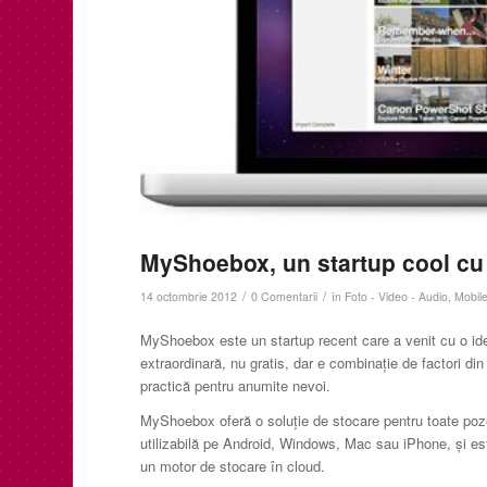
MyShoebox, un startup cool cu o
/
/
14 octombrie 2012
0 Comentarii
în
Foto - Video - Audio
,
Mobil
MyShoebox este un startup recent care a venit cu o id
extraordinară, nu gratis, dar e combinație de factori din 
practică pentru anumite nevoi.
MyShoebox oferă o soluție de stocare pentru toate poze
utilizabilă pe Android, Windows, Mac sau iPhone, și est
un motor de stocare în cloud.