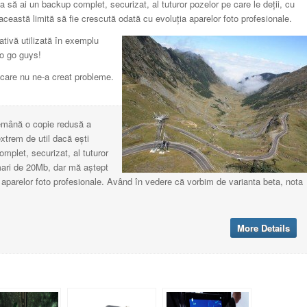
 să ai un backup complet, securizat, al tuturor pozelor pe care le deții, cu
ceastă limită să fie crescută odată cu evoluția aparelor foto profesionale.
tivă utilizată în exemplu
o go guys!
, care nu ne-a creat probleme.
ndemână o copie redusă a
extrem de util dacă ești
plet, securizat, al tuturor
 mari de 20Mb, dar mă aștept
 aparelor foto profesionale. Având în vedere că vorbim de varianta beta, nota
More Details