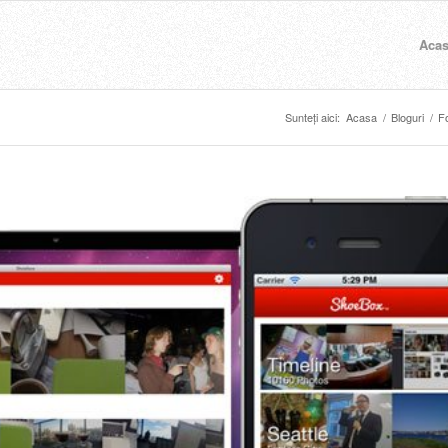
Aca
Sunteți aici:
Acasa
/
Bloguri
/
Fo