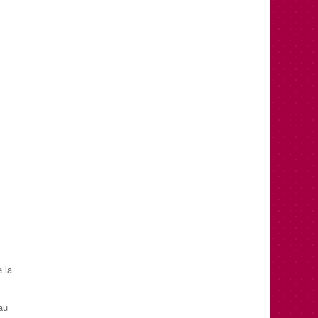
e la
sau