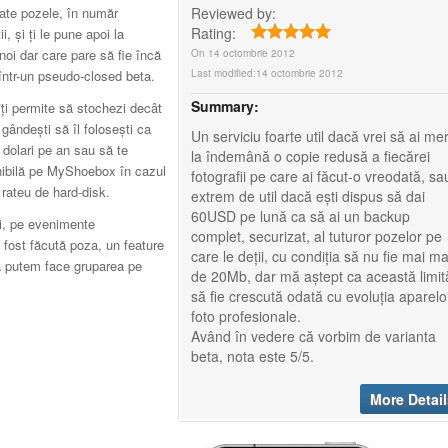
Reviewed by:
ate pozele, în număr
Rating:
i, și ți le pune apoi la
 noi dar care pare să fie încă
On
14 octombrie 2012
Last modified:
14 octombrie 2012
într-un pseudo-closed beta.
Summary:
ți permite să stochezi decât
gândești să îl folosești ca
Un serviciu foarte util dacă vrei să ai me
dolari pe an sau să te
la îndemână o copie redusă a fiecărei
onibilă pe MyShoebox în cazul
fotografii pe care ai făcut-o vreodată, sa
i rateu de hard-disk.
extrem de util dacă ești dispus să dai
60USD pe lună ca să ai un backup
i, pe evenimente
complet, securizat, al tuturor pozelor pe
a fost făcută poza, un feature
care le deții, cu condiția să nu fie mai ma
să putem face gruparea pe
de 20Mb, dar mă aștept ca această limit
să fie crescută odată cu evoluția aparelo
foto profesionale.
Având în vedere că vorbim de varianta
beta, nota este 5/5.
More Detail