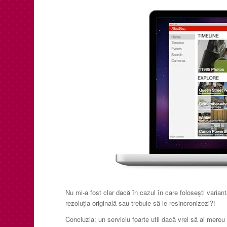
Nu mi-a fost clar dacă în cazul în care folosești varian
rezoluția originală sau trebuie să le resincronizezi?!
Concluzia: un serviciu foarte util dacă vrei să ai mereu