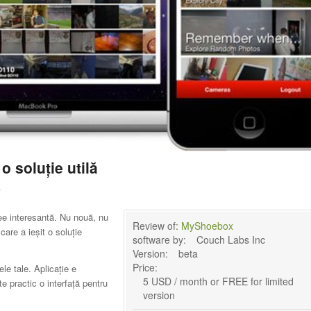
 soluție utilă
e
ee interesantă. Nu nouă, nu
Review of:
MyShoebox
care a ieșit o soluție
software by:
Couch Labs Inc
Version:
beta
Price:
le tale. Aplicație e
5 USD / month or FREE for limited
e practic o interfață pentru
version