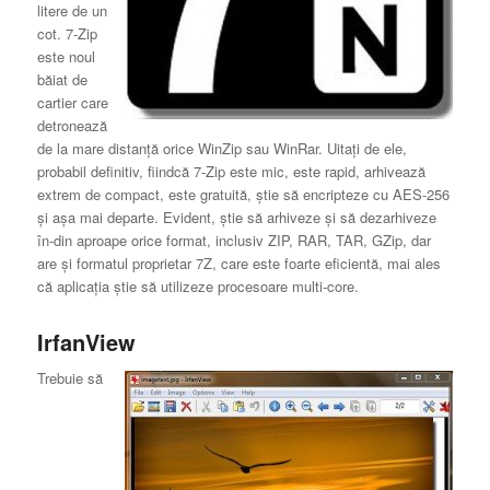
litere de un
cot. 7-Zip
este noul
băiat de
cartier care
detronează
de la mare distanţă orice WinZip sau WinRar. Uitaţi de ele,
probabil definitiv, fiindcă 7-Zip este mic, este rapid, arhivează
extrem de compact, este gratuită, ştie să encripteze cu AES-256
şi aşa mai departe. Evident, ştie să arhiveze şi să dezarhiveze
în-din aproape orice format, inclusiv ZIP, RAR, TAR, GZip, dar
are şi formatul proprietar 7Z, care este foarte eficientă, mai ales
că aplicaţia ştie să utilizeze procesoare multi-core.
IrfanView
Trebuie să