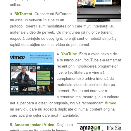
online.
3.
BitTorrent
. Cu toate că BitTorrent
nu este un serviciu în sine ci un
protocol, torenţii sunt modalitatea prin care mulţi internauţi iau
materiale video de pe web. Cu menţiunea că nu orice torrent
respectă cerinţele de copyright, torenţii sunt o metodă simplă şi
rapidă de a obţine conţinut video de pe internet.
4.
YouTube
. Fără a avea nevoie de
alte introduceri, YouTube s-a remarcat
recent prin introducerea programelor
live, o facilitate care vine să
complementeze arhiva imensă de
materiale video disponibile deja pe
internet. Pentru cei care vor o
alternativă mai rasată şi cu o calitate
net superioară a creaţiilor originale, noi vă recomandăm
Vimeo
,
un serviciu care nu acceptă duplicate ci numai content original
care aparţine celor care urcă materialele.
5.
Amazon Instant Video
. Deşi nu a
primit prea multă atenţie la lansare,