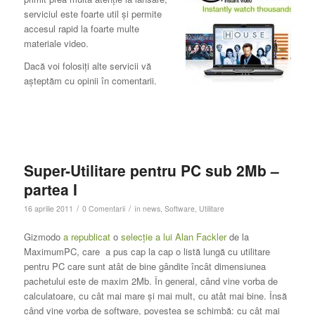
serviciul este foarte util şi permite
accesul rapid la foarte multe
materiale video.
Dacă voi folosiţi alte servicii vă
aşteptăm cu opinii în comentarii.
Super-Utilitare pentru PC sub 2Mb –
partea I
/
/
16 aprilie 2011
0 Comentarii
în
news
,
Software
,
Utilitare
Gizmodo
a republicat
o
selecţie a lui Alan Fackler
de la
MaximumPC, care a pus cap la cap o listă lungă cu utilitare
pentru PC care sunt atât de bine gândite încât dimensiunea
pachetului este de maxim 2Mb. În general, când vine vorba de
calculatoare, cu cât mai mare şi mai mult, cu atât mai bine. Însă
când vine vorba de software, povestea se schimbă: cu cât mai