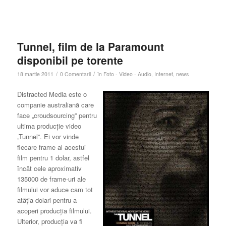
Tunnel, film de la Paramount
disponibil pe torente
/
/
18 martie 2011
0 Comentarii
în
Foto - Video - Audio
,
Internet
,
news
Distracted Media este o
companie australiană care
face „croudsourcing” pentru
ultima producţie video
„Tunnel”. Ei vor vinde
fiecare frame al acestui
film pentru 1 dolar, astfel
încât cele aproximativ
135000 de frame-uri ale
filmului vor aduce cam tot
atâţia dolari pentru a
acoperi producţia filmului.
Ulterior, producţia va fi