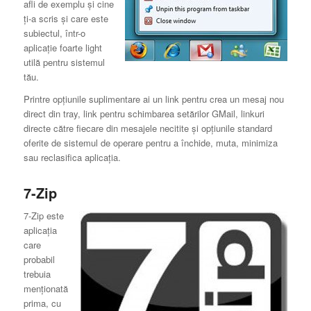
afli de exemplu şi cine
ţi-a scris şi care este
subiectul, într-o
aplicaţie foarte light
utilă pentru sistemul
tău.
Printre opţiunile suplimentare ai un link pentru crea un mesaj nou
direct din tray, link pentru schimbarea setărilor GMail, linkuri
directe către fiecare din mesajele necitite şi opţiunile standard
oferite de sistemul de operare pentru a închide, muta, minimiza
sau reclasifica aplicaţia.
7-Zip
7-Zip este
aplicaţia
care
probabil
trebuia
menţionată
prima, cu