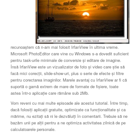
recunoaştem că n-am mai folosit IrfanView în ultima vreme.
Microsoft PhotoEditor care vine cu Windows s-a dovedit suficient
pentru task-urile minimale de conversie şi editare de imagine.
Însă IrfanView este un vizualizator de foto şi video care ştie să
facă mici corecţii, slide-show-uri, plus o serie de efecte şi filtre
pentru corectarea imaginilor. Marele avantaj cu IrfanView ar fi că
suportă o gamă extrem de mare de formate de fişiere, toate
astea într-o aplicaţie care rămâne sub 2Mb.
Vom reveni cu mai multe episoade ale acestui tutorial. Între timp,
dacă folosiţi aplicaţii gratuite, optimizate ca funcţionalitate şi ca
mărime, nu ezitaţi să ni le dezvăluiţi în comentarii. Trebuie să ne
bazăm unii pe alţii pentru a ne optimiza activitatea zilnică de pe
calculatoarele personale.