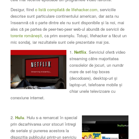
Desigur, fiind
o listă compilată de lifehacker.com
, serviciile
descrise sunt particulare continentului american, dar asta nu
înseamnă că o parte dintre ele nu sunt disponibile şi la noi, mai
ales că pe partea de peer-two-peer web-ul abundă de servicii de
torente româneşti
, ca prim exemplu. Totuşi, lifehacker a făcut un
mic sondaj, iar rezultatele sunt cele prezentate mai jos.
1.
Netflix
. Serviciul oferă video
streaming către majoritatea
consolelor de jocuri, un număr
mare de set-top boxes
(decodoare), desktop-uri şi
laptop-uri, telefoane mobile şi
chiar unele televizoare cu
conexiune internet.
2.
Hulu
. Hulu s-a remarcat în special
prin dezarhivarea unor stocuri întregi
de seriale şi punerea acestora la
dispoziţia publicului printr-un serviciu