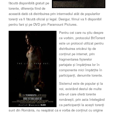
făcută disponibilă gratuit pe
torente, diferenţa fiind de
această dată că distribuirea prin intermediul atât de popularilor
torenţi va fi făcută oficial şi legal. Desigur, filmul va fi disponibil
pentru fani şi pe DVD prin Paramount Pictures.
Pentru cei care nu ştiu despre
ce vorbim, protocolul BitTorrent
este un protocol utilizat pentru
distribuirea oricărui tip de
conţinut pe internet, prin
fragmentarea fişierelor
partajate şi împărţirea lor în
componente mici împărţite în
participanţi, denumite torente.
Sistemul este de popular şi la
noi, existând destul de multe
site-uri care oferă torente
româneşti, prin asta întelegând
ca participanţii la aceşti torenţi
sunt din România, nu neapărat ca e vorba de conţinut cu origine