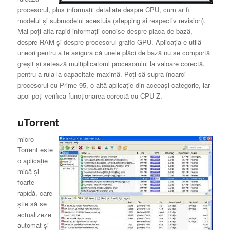
procesorul, plus informaţii detaliate despre CPU, cum ar fi
modelul şi submodelul acestuia (stepping şi respectiv revision).
Mai poţi afla rapid informaţii concise despre placa de bază,
despre RAM şi despre procesorul grafic GPU. Aplicaţia e utilă
uneori pentru a te asigura că unele plăci de bază nu se comportă
greşit şi setează multiplicatorul procesorului la valoare corectă,
pentru a rula la capacitate maximă. Poţi să supra-încarci
procesorul cu Prime 95, o altă aplicaţie din aceeaşi categorie, iar
apoi poţi verifica funcţionarea corectă cu CPU Z.
uTorrent
micro
Torrent este
o aplicaţie
mică şi
foarte
rapidă, care
ştie să se
actualizeze
automat şi