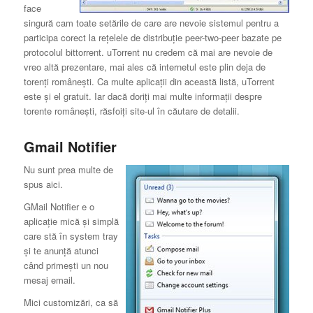
face
singură cam toate setările de care are nevoie sistemul pentru a
participa corect la reţelele de distribuţie peer-two-peer bazate pe
protocolul bittorrent. uTorrent nu credem că mai are nevoie de
vreo altă prezentare, mai ales că internetul este plin deja de
torenţi româneşti. Ca multe aplicaţii din această listă, uTorrent
este şi el gratuit. Iar dacă doriţi mai multe informaţii despre
torente româneşti, răsfoiţi site-ul în căutare de detalii.
Gmail Notifier
Nu sunt prea multe de
spus aici.
GMail Notifier e o
aplicaţie mică şi simplă
care stă în system tray
şi te anunţă atunci
când primeşti un nou
mesaj email.
Mici customizări, ca să