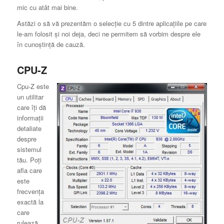
mic cu atât mai bine.
Astăzi o să vă prezentăm o selecţie cu 5 dintre aplicaţiile pe care
le-am folosit şi noi deja, deci ne permitem să vorbim despre ele
în cunoştinţă de cauză.
CPU-Z
Cpu-Z este
un utilitar
care îţi dă
informaţii
detaliate
despre
sistemul
tău. Poţi
afla care
este
frecvenţa
exactă la
care
rulează