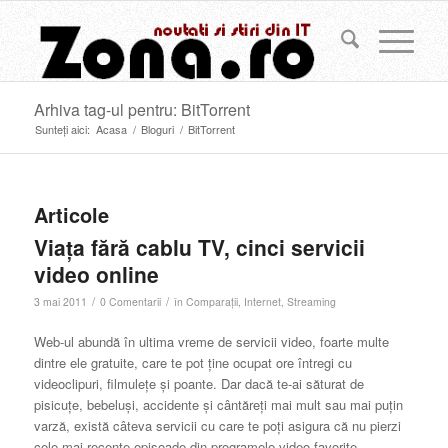
Arhiva tag-ul pentru: BitTorrent
Sunteți aici:
Acasa
/
Bloguri
/
BitTorrent
Articole
Viaţa fără cablu TV, cinci servicii
video online
/
/
3 mai 2011
0 Comentarii
în
Comparaţii
,
Internet
,
Streaming
Web-ul abundă în ultima vreme de servicii video, foarte multe
dintre ele gratuite, care te pot ţine ocupat ore întregi cu
videoclipuri, filmuleţe şi poante. Dar dacă te-ai săturat de
pisicuţe, bebeluşi, accidente şi cântăreţi mai mult sau mai puţin
varză, există câteva servicii cu care te poţi asigura că nu pierzi
cele mai recente episoade din programele video favorite.